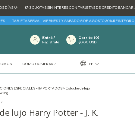
AS 🐶
💳 3 CUOTAS SIN INTERES CON TARJETAS DE CREDITO BANCARIAS -
TARJETAS BBVA - VIERNES 7 Y SABADO 8 DE AGOSTO 30% REINTEGRO + 3 C
Entrá
/
Carrito
(
0
)
Registráte
$0.00 USD
PE
 SOMOS
CÓMO COMPRAR?
CIONES ESPECIALES - IMPORTADOS
>
Estuche de lujo
owling
87
e lujo Harry Potter - J. K.