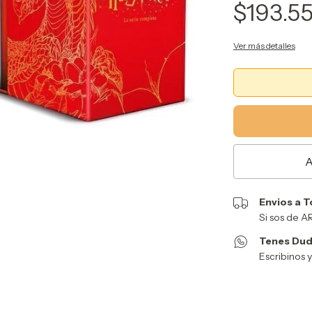
$193.5
Ver más detalles
A
Envios a T
Si sos de 
Tenes Dud
Escribinos 