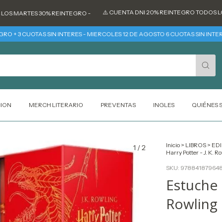
⚠️ CUENTA DNI 20% REINTEGRO TODOS LOS DÍ
 MARTES 30% REINTEGRO -
 3 CUOTAS SIN INTERES - MIERCOLES 12 DE AGOSTO 6 CUOTAS SIN INTERES
CION
MERCH LITERARIO
PREVENTAS
INGLES
QUIÉNES
Inicio
>
LIBROS
>
EDI
1
/
2
Harry Potter - J. K. R
SKU:
97884187964
Estuche d
Rowling