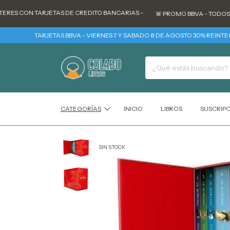
ES CON TARJETAS DE CREDITO BANCARIAS -
🚨 PROMO BBVA - TODOS LOS
TARJETAS BBVA - VIERNES 7 Y SABADO 8 DE AGOSTO 30% REINTEGRO +
CATEGORÍAS
INICIO
LIBROS
SUSCRIP
SIN STOCK