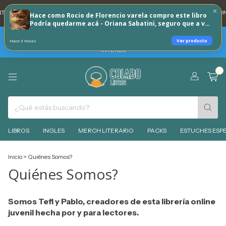
A DNI 20% REINTEGRO TODOS LOS DÍAS 🐶
💳 3 CUOTAS SIN INTERES CON
Hace como Rocio de Florencio varela compro este libro
Podría quedarme acá - Oriana Sabatini, seguro que a vos
tambien te puede interesar!
TARJETAS BBVA -HOY SABADO 8 DE AGOSTO 30% REINTEGRO + 3
Ver producto
Hace 3 horas
CUOTAS SIN INTERES - MIERCOLES 12 DE AGOSTO 6 CUOTAS SIN
INTERES
0
LIBROS
INGLES
MERCH LITERARIO
PACKS
ESTUCHES ESPE
Inicio
>
Quiénes Somos?
Quiénes Somos?
Somos Tefi y Pablo, creadores de esta librería online
juvenil hecha por y para lectores.