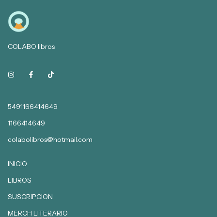
COLABO libros
5491166414649
1166414649
colabolibros@hotmail.com
INICIO
LIBROS
SUSCRIPCION
MERCH LITERARIO