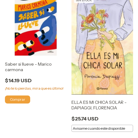
SIN STOCK
Saber si llueve - Marico
carmona
$14.19 USD
¡No te lo pierdas, mira que es último!
ELLA ES MI CHICA SOLAR -
DAPIAGGI, FLORENCIA
$25.74 USD
Avisame cuando este disponible