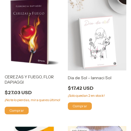
CEREZAS Y FUEGO, FLOR
Dia de Sol - Iannaci Sol
DAPIAGGI
$17.42 USD
$27.03 USD
¡Solo quedan
2
en stock!
¡No te lo pierdas, mira que es último!