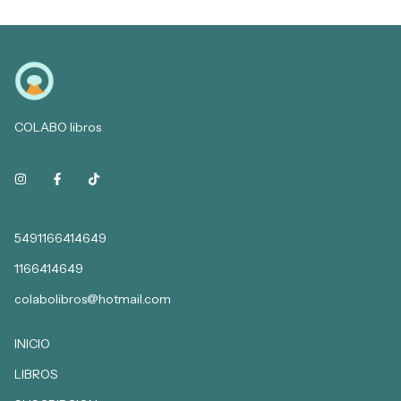
COLABO libros
5491166414649
1166414649
colabolibros@hotmail.com
INICIO
LIBROS