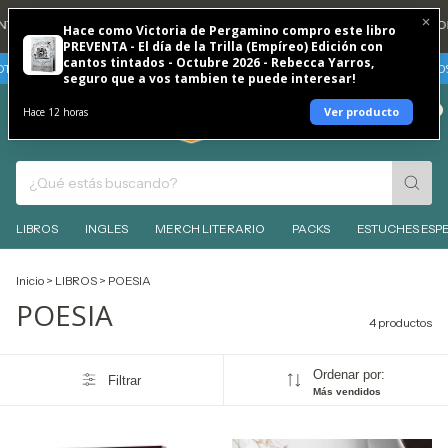
TA DNI 20% REINTEGRO TODOS LOS DÍAS 🐶
💳 3 CUOTAS SIN INTERES CO
Hace como Victoria de Pergamino compro este libro
PREVENTA - El día de la Trilla (Empíreo) Edición con
cantos tintados - Octubre 2026 - Rebecca Yarros,
AS SIN INTERES
TARJETAS BBVA - VIERNES 7 Y SABADO 8 DE AGOSTO 30% 
seguro que a vos tambien te puede interesar!
0
Ver producto
Hace 12 horas
LIBROS
INGLES
MERCH LITERARIO
PACKS
ESTUCHES ESPE
Inicio
>
LIBROS
>
POESIA
POESIA
4 productos
Ordenar por:
Filtrar
Más vendidos