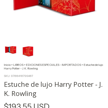
Inicio
>
LIBROS
>
EDICIONES ESPECIALES - IMPORTADOS
>
Estuche de lujo
Harry Potter - J. K. Rowling
SKU:
9788418796487
Estuche de lujo Harry Potter - J.
K. Rowling
$193.55 USD