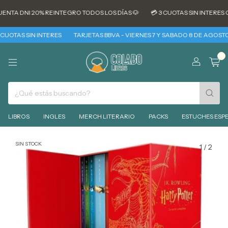
ENTA DNI 20% REINTEGRO TODOS LOS DÍAS 🐶
💳 3 CUOTAS SIN INTERES C
UOTAS SIN INTERES
TARJETAS BBVA - VIERNES 7 Y SABADO 8 DE AGOSTO 3
0
LIBROS
INGLES
MERCH LITERARIO
PACKS
ESTUCHES ESPE
SIN STOCK
1
/
2