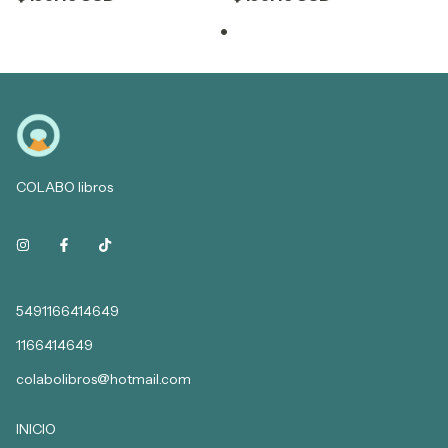
COLABO libros
5491166414649
1166414649
colabolibros@hotmail.com
INICIO