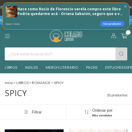
 REINTEGRO TODOS LOS DÍAS 🐶
💳 3 CUOTAS SIN INTERES CON TARJETAS
Hace como Rocio de Florencio varela compro este libro
Podría quedarme acá - Oriana Sabatini, seguro que a vos
tambien te puede interesar!
JETAS BBVA -SABADO 8 DE AGOSTO 30% REINTEGRO + 3 CUOTAS SIN INTERES 
Ver producto
Hace 1 hora
0
LIBROS
INGLES
MERCH LITERARIO
PACKS
ESTUCHES ESPE
Inicio
>
LIBROS
>
ROMANCE
>
SPICY
SPICY
32 productos
Ordenar por:
Filtrar
Más vendidos