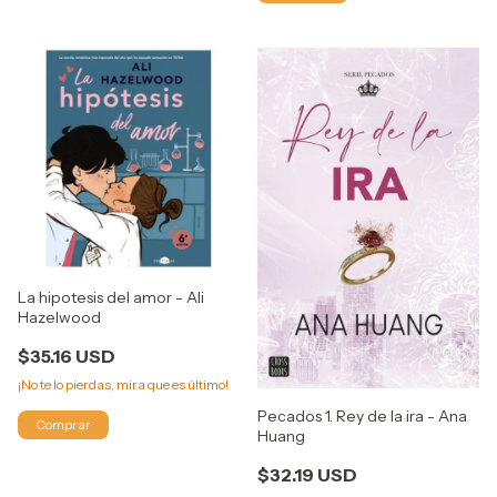
La hipotesis del amor - Ali
Hazelwood
$35.16 USD
¡No te lo pierdas, mira que es último!
Pecados 1. Rey de la ira - Ana
Huang
$32.19 USD