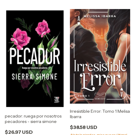
Irresistible Error: Tomo 1 Melisa
pecador: ruega por nosotros
Ibarra
pecadores - sierra simone
$38.58 USD
$26.97 USD
¡No te lo pierdas, mira que es último!