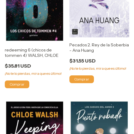
Pecados 2. Rey de la Soberbia
redeeming 6 (chicos de
- Ana Huang
tommen 4) WALSH, CHLOE
$31.55 USD
$35.81 USD
¡No te lo pierdas, mira que es último!
¡No te lo pierdas, mira que es último!