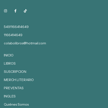
5491166414649
1166414649
colabolibros@hotmail.com
INICIO
LIBROS
SUSCRIPCION
MERCH LITERARIO
PREVENTAS
INGLES
Quiénes Somos