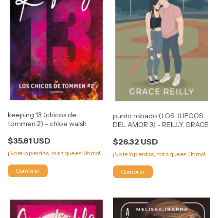
keeping 13 (chicos de
punto robado (LOS JUEGOS
tommen 2) - chloe walsh
DEL AMOR 3) - REILLY, GRACE
$35.81 USD
$26.32 USD
¡No te lo pierdas, mira que es último!
¡No te lo pierdas, mira que es último!