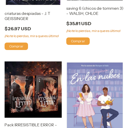
saving 6 (chicos de tommen 3)
criaturas despiadas - J. T
- WALSH, CHLOE
GEISSINGER
$35.81 USD
$26.97 USD
¡No te lo pierdas, mira que es último!
¡No te lo pierdas, mira que es último!
Pack IRRESISTIBLE ERROR -