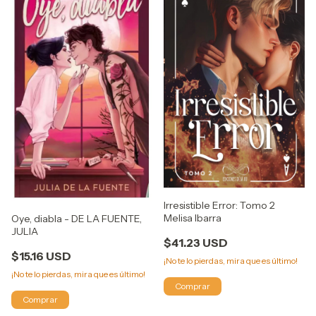
Irresistible Error: Tomo 2
Melisa Ibarra
Oye, diabla - DE LA FUENTE,
JULIA
$41.23 USD
$15.16 USD
¡No te lo pierdas, mira que es último!
¡No te lo pierdas, mira que es último!