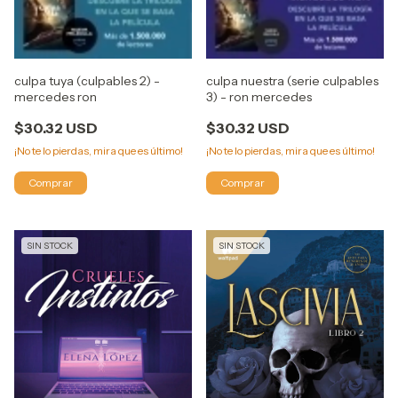
culpa tuya (culpables 2) -
culpa nuestra (serie culpables
mercedes ron
3) - ron mercedes
$30.32 USD
$30.32 USD
¡No te lo pierdas, mira que es último!
¡No te lo pierdas, mira que es último!
SIN STOCK
SIN STOCK