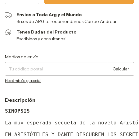
Envios a Toda Arg y el Mundo
Si sos de ARG te recomendamos Correo Andreani
Tenes Dudas del Producto
Escribinos y consultanos!
Entregas para el CP:
Cambiar CP
Medios de envío
Calcular
No sé mi código postal
Descripción
SINOPSIS
La muy esperada secuela de la novela Aristó
EN ARISTÓTELES Y DANTE DESCUBREN LOS SECRET