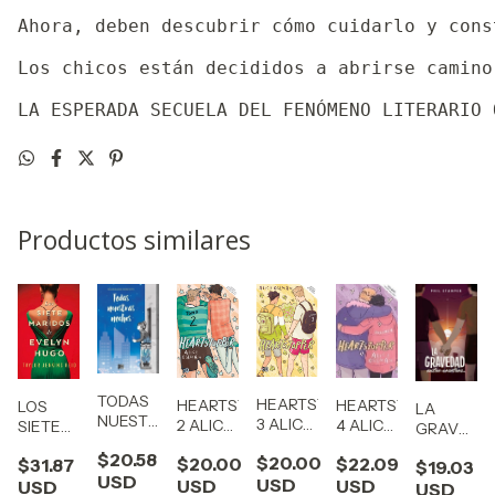
Ahora, deben descubrir cómo cuidarlo y cons
Los chicos están decididos a abrirse camino
LA ESPERADA SECUELA DEL FENÓMENO LITERARIO 
Productos similares
TODAS
SONG
HEARTSTOPPER
HEARTSTOPPER
HEARTSTOPPER
LOS
LA
NUESTRAS
3 ALICE
2 ALICE
4 ALICE
SIETE
GRAVEDA
NOCHES
N
OSEMAN
OSEMAN
OSEMAN
MARIDOS
ENTRE
$20.58
MAXI
$20.00
$20.00
$22.09
$31.87
(INGLES)
DE
$19.03
NOSOTRO
PIZZICOTTI
USD
ON
USD
USD
USD
EVELYN
USD
PHIL
USD