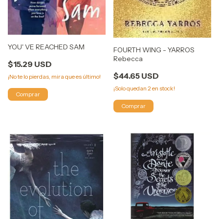
YOU' VE REACHED SAM
FOURTH WING - YARROS
Rebecca
$15.29 USD
$44.65 USD
¡No te lo pierdas, mira que es último!
¡Solo quedan
2
en stock!