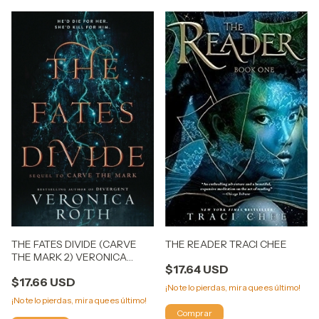
THE FATES DIVIDE (CARVE
THE READER TRACI CHEE
THE MARK 2) VERONICA
$17.64 USD
ROTH
$17.66 USD
¡No te lo pierdas, mira que es último!
¡No te lo pierdas, mira que es último!