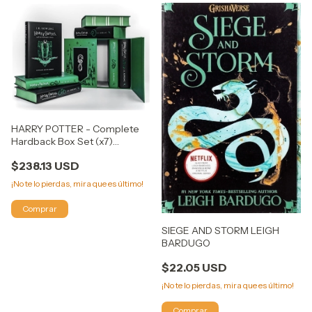
HARRY POTTER - Complete
Hardback Box Set (x7)
Slytherin House Edition
$238.13 USD
¡No te lo pierdas, mira que es último!
SIEGE AND STORM LEIGH
BARDUGO
$22.05 USD
¡No te lo pierdas, mira que es último!