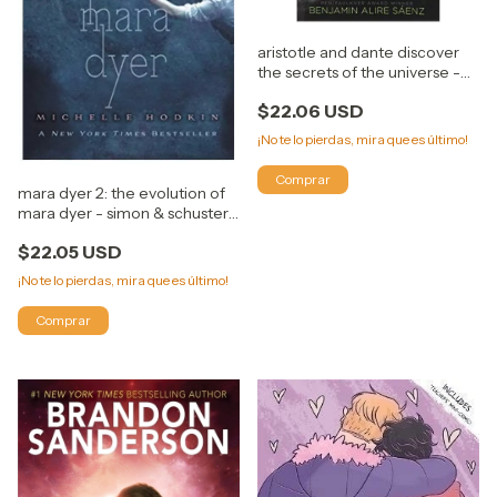
aristotle and dante discover
the secrets of the universe -
benjamin alire SAENZ
$22.06 USD
¡No te lo pierdas, mira que es último!
mara dyer 2: the evolution of
mara dyer - simon & schuster
(libro en inglés - michelle
$22.05 USD
hodkin
¡No te lo pierdas, mira que es último!