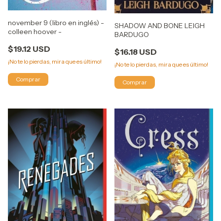
november 9 (libro en inglés) -
SHADOW AND BONE LEIGH
colleen hoover -
BARDUGO
$19.12 USD
$16.18 USD
¡No te lo pierdas, mira que es último!
¡No te lo pierdas, mira que es último!