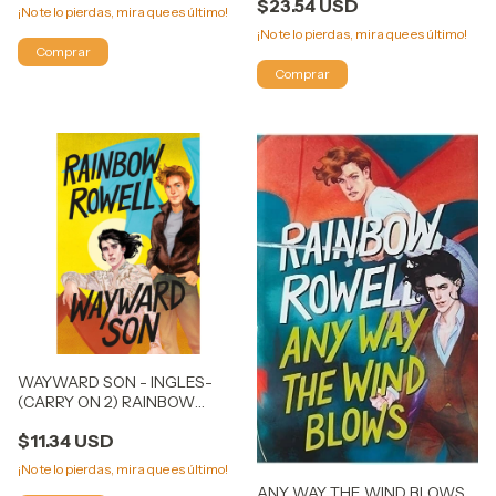
$23.54 USD
¡No te lo pierdas, mira que es último!
¡No te lo pierdas, mira que es último!
WAYWARD SON - INGLES-
(CARRY ON 2) RAINBOW
ROWELL
$11.34 USD
¡No te lo pierdas, mira que es último!
ANY WAY THE WIND BLOWS