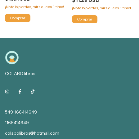
$11.29 USD
¡No te lo pierdas, mira que es último!
¡No te lo pierdas, mira que es último!
COLABO libros
5491166414649
1166414649
colabolibros@hotmail.com