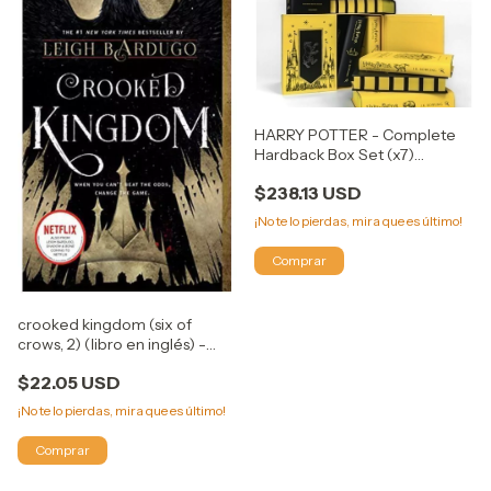
HARRY POTTER - Complete
Hardback Box Set (x7)
Hufflepuff House Edition
$238.13 USD
¡No te lo pierdas, mira que es último!
crooked kingdom (six of
crows, 2) (libro en inglés) -
leigh bardugo -
$22.05 USD
¡No te lo pierdas, mira que es último!