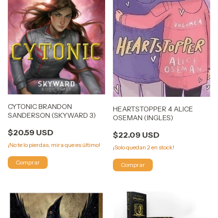
CYTONIC BRANDON
HEARTSTOPPER 4 ALICE
SANDERSON (SKYWARD 3)
OSEMAN (INGLES)
$20.59 USD
$22.09 USD
¡No te lo pierdas, mira que es último!
¡Solo quedan
2
en stock!