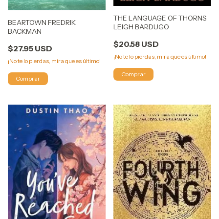
THE LANGUAGE OF THORNS
BEARTOWN FREDRIK
LEIGH BARDUGO
BACKMAN
$20.58 USD
$27.95 USD
¡No te lo pierdas, mira que es último!
¡No te lo pierdas, mira que es último!