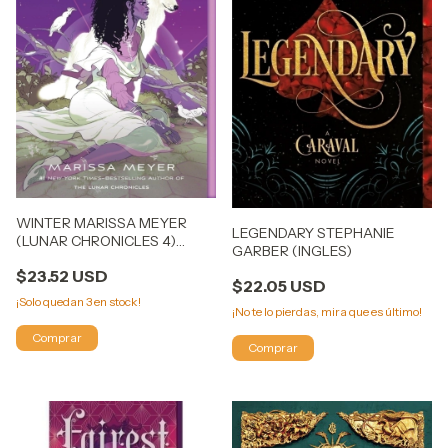
WINTER MARISSA MEYER
LEGENDARY STEPHANIE
(LUNAR CHRONICLES 4)
GARBER (INGLES)
(INGLES)
$23.52 USD
$22.05 USD
¡Solo quedan
3
en stock!
¡No te lo pierdas, mira que es último!