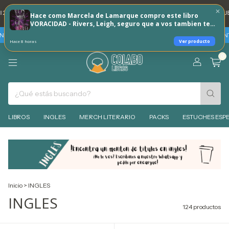
GRO TODOS LOS DÍAS 🐶
💳 3 CUOTAS SIN INTERES CON TARJETAS DE CRE
Hace como Marcela de Lamarque compro este libro
VORACIDAD - Rivers, Leigh, seguro que a vos tambien te
puede interesar!
TARJETAS BBVA - VIERNES 7 Y SABADO 8 DE AGOSTO 30% REINTEGRO + 3 CU
Ver producto
Hace 8 horas
0
LIBROS
INGLES
MERCH LITERARIO
PACKS
ESTUCHES ESPE
Inicio
>
INGLES
INGLES
124 productos