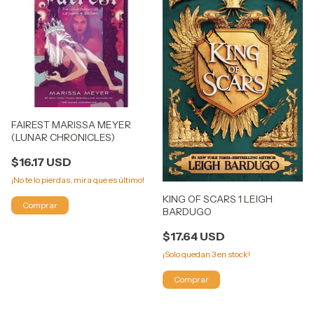
FAIREST MARISSA MEYER
(LUNAR CHRONICLES)
$16.17 USD
¡No te lo pierdas, mira que es último!
KING OF SCARS 1 LEIGH
BARDUGO
$17.64 USD
¡Solo quedan
3
en stock!