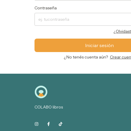
Contraseña
¿Olvidas
Iniciar sesión
¿No tenés cuenta aún?
Crear cuen
COLABO libros