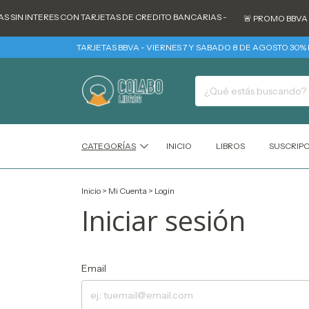
S SIN INTERES CON TARJETAS DE CREDITO BANCARIAS -
🚨 PROMO BBVA -
TARJETAS BBVA - VIERNES 7 Y SABADO 8 DE AGOSTO 30% R
CATEGORÍAS
INICIO
LIBROS
SUSCRIP
Inicio
>
Mi Cuenta
>
Login
Iniciar sesión
Email