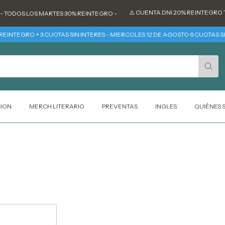
⚠️ CUENTA DNI 20% REINTEGRO TO
 TODOS LOS MARTES 30% REINTEGRO -
EINTEGRO + 3 CUOTAS SIN INTERES - MIERCOLES 12 DE AGOSTO 6 CUOTAS SIN
CION
MERCH LITERARIO
PREVENTAS
INGLES
QUIÉNES