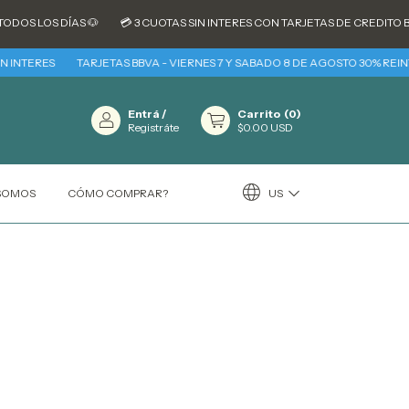
DOS LOS DÍAS 🐶
💳 3 CUOTAS SIN INTERES CON TARJETAS DE CREDITO B
 INTERES
TARJETAS BBVA - VIERNES 7 Y SABADO 8 DE AGOSTO 30% REINTE
Entrá
/
Carrito
(
0
)
Registráte
$0.00 USD
US
 SOMOS
CÓMO COMPRAR?