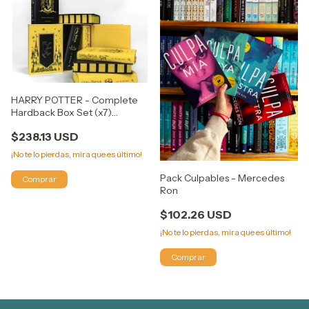
HARRY POTTER - Complete
Hardback Box Set (x7)
Hufflepuff House Edition
$238.13 USD
¡No te lo pierdas, mira que es último!
Pack Culpables - Mercedes
Ron
$102.26 USD
¡No te lo pierdas, mira que es último!