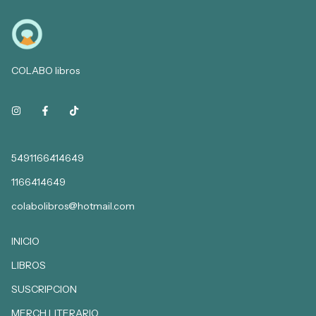
COLABO libros
5491166414649
1166414649
colabolibros@hotmail.com
INICIO
LIBROS
SUSCRIPCION
MERCH LITERARIO