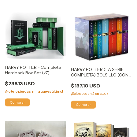
HARRY POTTER - Complete
HARRY POTTER (LA SERIE
Hardback Box Set (x7)
COMPLETA) BOLSILLO (CON
Slytherin House Edition
ESTUCHE) PACK
$238.13 USD
$137.10 USD
¡No te lo pierdas, mira que es último!
¡Solo quedan
2
en stock!