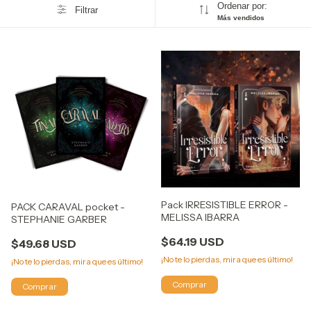
Ordenar por:
Filtrar
Más vendidos
Pack IRRESISTIBLE ERROR -
PACK CARAVAL pocket -
MELISSA IBARRA
STEPHANIE GARBER
$64.19 USD
$49.68 USD
¡No te lo pierdas, mira que es último!
¡No te lo pierdas, mira que es último!