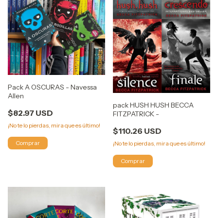
Pack A OSCURAS - Navessa
Allen
pack HUSH HUSH BECCA
$82.97 USD
FITZPATRICK -
¡No te lo pierdas, mira que es último!
$110.26 USD
¡No te lo pierdas, mira que es último!