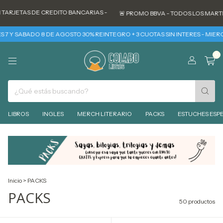
S DE CREDITO BANCARIAS -
🚨 PROMO BBVA - TODOS LOS MARTES 30% RE
BADO 8 DE AGOSTO 30% REINTEGRO + 3 CUOTAS SIN INTERES - MIERCOLES 12
0
LIBROS
INGLES
MERCH LITERARIO
PACKS
ESTUCHES ESPE
Inicio
>
PACKS
PACKS
50 productos