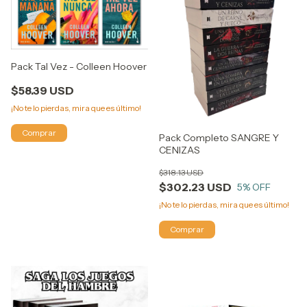
Pack Tal Vez - Colleen Hoover
$58.39 USD
¡No te lo pierdas, mira que es último!
Pack Completo SANGRE Y
CENIZAS
$318.13 USD
$302.23 USD
5
% OFF
¡No te lo pierdas, mira que es último!