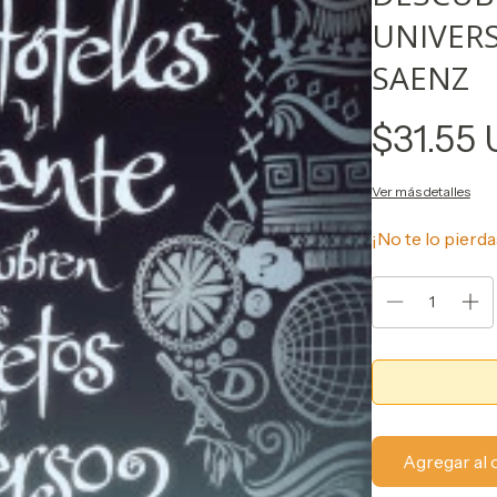
UNIVERS
SAENZ
$31.55
Ver más detalles
¡No te lo pierda