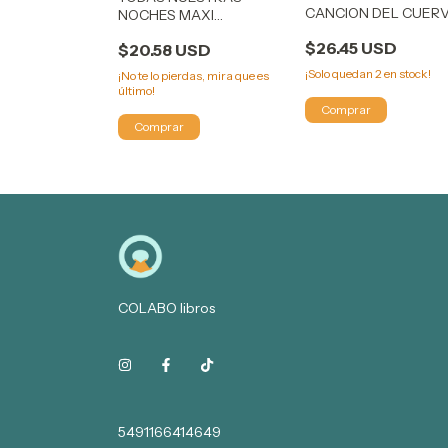
PPER 3 ALICE
CANCION DEL CUER
NOCHES MAXI
TJ KLUNE
PIZZICOTTI
$26.45 USD
$20.58 USD
USD
¡Solo quedan
2
en stock!
¡No te lo pierdas, mira que es
rdas, mira que es
último!
COLABO libros
5491166414649