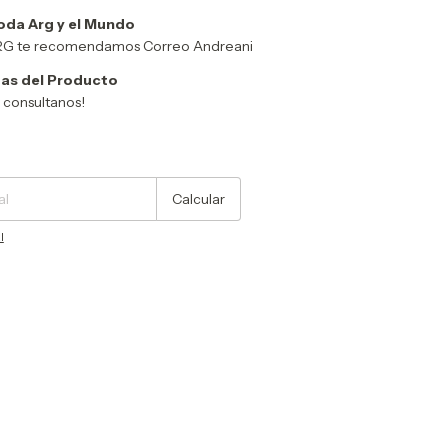
oda Arg y el Mundo
ARG te recomendamos Correo Andreani
as del Producto
y consultanos!
Cambiar CP
Calcular
l