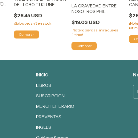
VO
DEL LOBO TJ KLUNE
CAN
LA GRAVEDAD ENTRE
TJ 
NOSOTROS PHIL
$26.45 USD
$26
STAMPER
$19.03 USD
¡Solo quedan
3
en stock!
¡No t
últim
¡No te lo pierdas, mira que es
último!
INICIO
Ne
LIBROS
SUSCRIPCION
MERCH LITERARIO
PREVENTAS
INGLES
Quiénes Somos