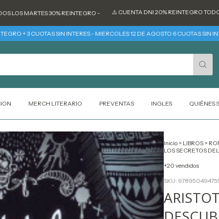
⚠️ CUENTA DNI 20% REINTEGRO TODOS LOS DÍ
 MARTES 30% REINTEGRO -
 3 CUOTAS SIN INTERES - MIERCOLES 12 DE AGOSTO 6 CUOTAS SIN INTERES
CION
MERCH LITERARIO
PREVENTAS
INGLES
QUIÉNES
Inicio
>
LIBROS
>
RO
LOS SECRETOS DEL
+20 vendidos
SKU:
97895049475
ARISTOT
DESCUB