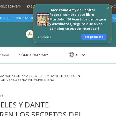
AS 🐶
💳 3 CUOTAS SIN INTERES CON TARJETAS DE CREDITO BANCARIAS -
Hace como Amy de Capital
Federal compro este libro
TARJETAS BBVA - VIERNES 7 Y SABADO 8 DE AGOSTO 30% REINTEGRO + 3 C
Murdoku: 80 Acertijos de losgica
y asesinatos, seguro que a vos
tambien te puede interesar!
Entrá
/
Carrito
(
0
)
Registráte
$0.00 USD
Ver producto
Hace 2 horas
US
 SOMOS
CÓMO COMPRAR?
MANCE
>
LGBT+
>
ARISTOTELES Y DANTE DESCUBREN
 UNIVERSO BENJAMIN ALIRE SAENZ
54
ELES Y DANTE
REN LOS SECRETOS DEL