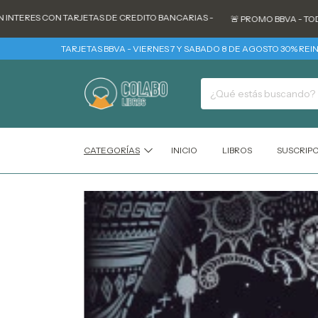
RES CON TARJETAS DE CREDITO BANCARIAS -
🚨 PROMO BBVA - TODOS LOS
TARJETAS BBVA - VIERNES 7 Y SABADO 8 DE AGOSTO 30% REINTEGRO +
CATEGORÍAS
INICIO
LIBROS
SUSCRIP