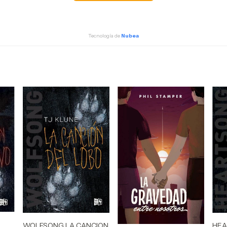
Tecnología de
Nubea
WOLFSONG LA CANCION
HEA