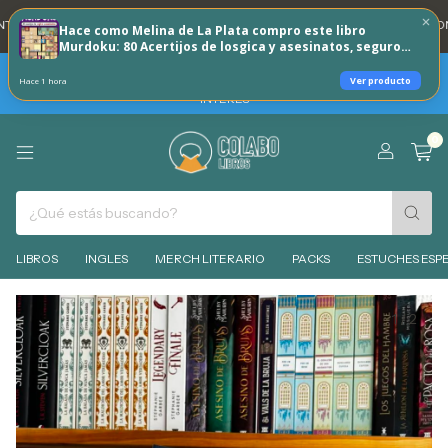
 DNI 20% REINTEGRO TODOS LOS DÍAS 🐶
💳 3 CUOTAS SIN INTERES CON 
Hace como Melina de La Plata compro este libro
Murdoku: 80 Acertijos de losgica y asesinatos, seguro
que a vos tambien te puede interesar!
TARJETAS BBVA -HOY SABADO 8 DE AGOSTO 30% REINTEGRO + 3
Ver producto
Hace 1 hora
CUOTAS SIN INTERES - MIERCOLES 12 DE AGOSTO 6 CUOTAS SIN
INTERES
0
LIBROS
INGLES
MERCH LITERARIO
PACKS
ESTUCHES ESPE
1
/
2