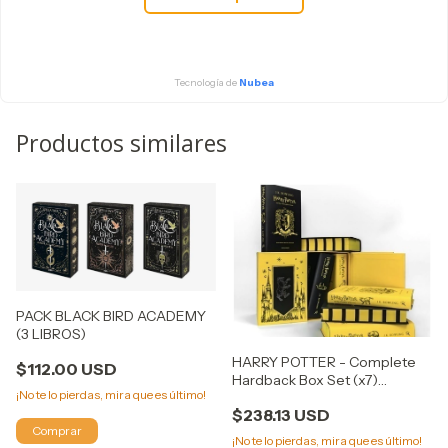
Tecnología de
Nubea
Productos similares
PACK BLACK BIRD ACADEMY
(3 LIBROS)
HARRY POTTER - Complete
$112.00 USD
Hardback Box Set (x7)
¡No te lo pierdas, mira que es último!
Hufflepuff House Edition
$238.13 USD
¡No te lo pierdas, mira que es último!