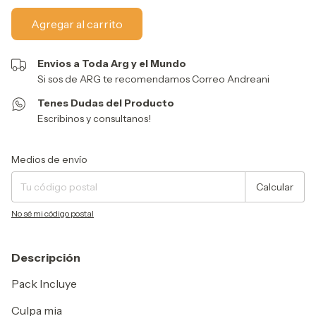
Envios a Toda Arg y el Mundo
Si sos de ARG te recomendamos Correo Andreani
Tenes Dudas del Producto
Escribinos y consultanos!
Entregas para el CP:
Cambiar CP
Medios de envío
Calcular
No sé mi código postal
Descripción
Pack Incluye
Culpa mia