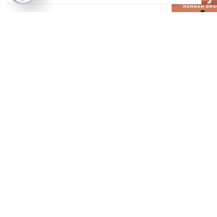
SALTAN CHISP
MAPLE HILLS 2
hannah grace
$28.39 USD
¡No te lo pierdas, 
que es último!
COLABO libros