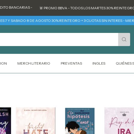
BANCARIAS -
🚨 PROMO BBVA - TODOS LOS MARTES 30% REINTEGRO -
Y SABADO 8 DE AGOSTO 30% REINTEGRO + 3 CUOTAS SIN INTERES - MIERCOLE
CION
MERCH LITERARIO
PREVENTAS
INGLES
QUIÉNES