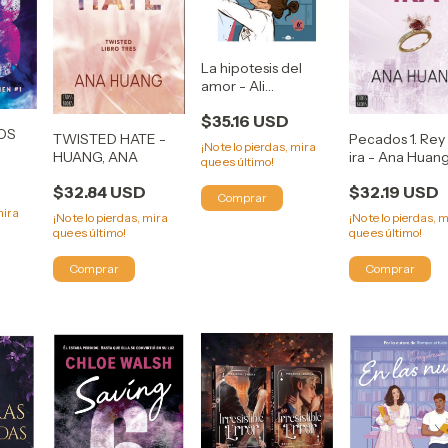
La hipotesis del
amor - Ali
Hazelwood
$35.16 USD
LOS
Pecados 1. Rey 
TWISTED HATE -
¡No te lo pierdas, mira
ira - Ana Huan
HUANG, ANA
que es último!
CHLOE
$32.19 USD
$32.84 USD
mira
¡No te lo pierdas, 
¡No te lo pierdas, mira
que es último!
que es último!