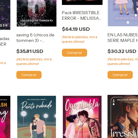
Pack IRRESISTIBLE
ERROR - MELISSA
IBARRA
$64.19 USD
saving 6 (chicos de
EN LAS NUBES
¡No te lo pierdas, mira
iadas
tommen 3) -
SERIE MAPLE 
que es último!
NGER
WALSH, CHLOE
3 - GRACE,
$35.81 USD
$30.32 USD
HANNAH
¡No te lo pierdas, mira
¡No te lo pierdas, 
mira
que es último!
que es último!