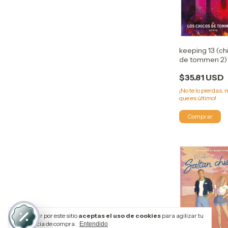
keeping 13 (ch
de tommen 2)
chloe walsh
$35.81 USD
¡No te lo pierdas, 
que es último!
Al navegar por este sitio
aceptas el uso de cookies
para agilizar tu
experiencia de compra.
Entendido