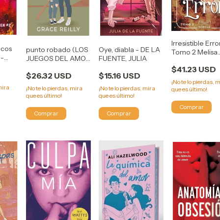
Irresistible Erro
icos
punto robado (LOS
Oye, diabla - DE LA
Tomo 2 Melisa
 -
JUEGOS DEL AMOR
FUENTE, JULIA
Ibarra
3) - REILLY, GRACE
$41.23 USD
$26.32 USD
$15.16 USD
¡No te lo pierdas, 
mira
¡No te lo pierdas, mira
¡No te lo pierdas, mira
que es último!
que es último!
que es último!