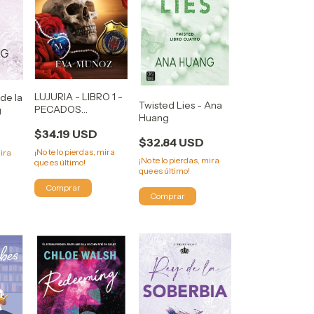
LUJURIA - LIBRO 1 -
de la
Twisted Lies - Ana
PECADOS
g
Huang
PLACENTEROS 2 -
$34.19 USD
Eva Muñoz
$32.84 USD
¡No te lo pierdas, mira
mira
¡No te lo pierdas, mira
que es último!
que es último!