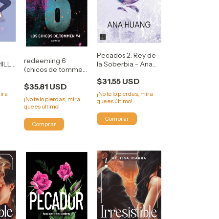
Pecados 2. Rey de
 -
redeeming 6
la Soberbia - Ana
HILLS
(chicos de tommen
Huang
4) WALSH, CHLOE
$31.55 USD
$35.81 USD
¡No te lo pierdas, mira
mira
¡No te lo pierdas, mira
que es último!
que es último!