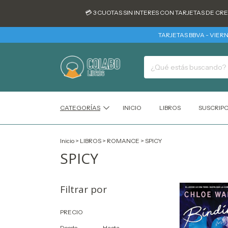
💳 3 CUOTAS SIN INTERES CON TARJETAS DE CREDITO 
TARJETAS BBVA - VIERNES 7 
CATEGORÍAS
INICIO
LIBROS
SUSCRIP
Inicio
>
LIBROS
>
ROMANCE
>
SPICY
SPICY
Filtrar por
PRECIO
Desde
Hasta