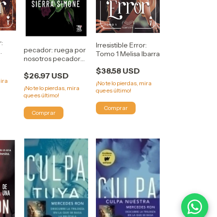
r:
Irresistible Error:
pecador: ruega por
Tomo 1 Melisa Ibarra
nosotros pecadores
- sierra simone
$38.58 USD
$26.97 USD
mira
¡No te lo pierdas, mira
¡No te lo pierdas, mira
que es último!
que es último!