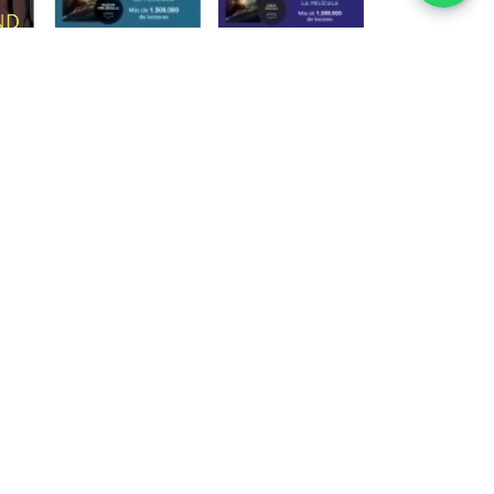
culpa tuya
culpa nuestra (serie
(culpables 2) -
culpables 3) - ron
na
mercedes ron
mercedes
eland
$30.32 USD
$30.32 USD
¡No te lo pierdas, mira
¡No te lo pierdas, mira
que es último!
que es último!
mira
wsletter