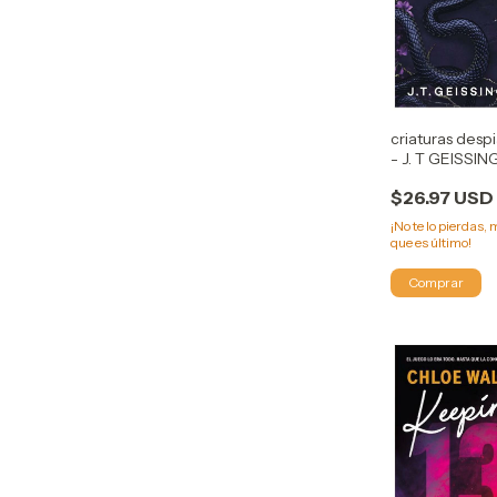
criaturas desp
- J. T GEISSI
$26.97 USD
¡No te lo pierdas, 
que es último!