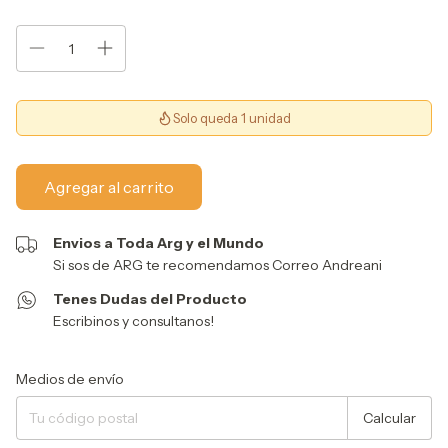
Solo queda 1 unidad
Envios a Toda Arg y el Mundo
Si sos de ARG te recomendamos Correo Andreani
Tenes Dudas del Producto
Escribinos y consultanos!
Entregas para el CP:
Cambiar CP
Medios de envío
Calcular