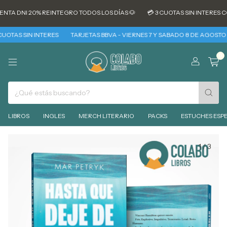
TA DNI 20% REINTEGRO TODOS LOS DÍAS 🐶
💳 3 CUOTAS SIN INTERES CO
TAS SIN INTERES
TARJETAS BBVA - VIERNES 7 Y SABADO 8 DE AGOSTO 30
0
LIBROS
INGLES
MERCH LITERARIO
PACKS
ESTUCHES ESPE
1
/
3