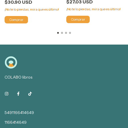
$27.03 USD
$30.90 USD
¡No te lo pierdas, mira que es último!
¡No te lo pierdas, mira que es último!
COLABO libros
5491166414649
1166414649