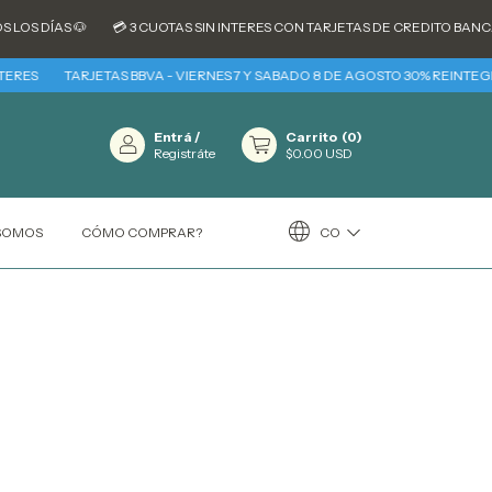
OS DÍAS 🐶
💳 3 CUOTAS SIN INTERES CON TARJETAS DE CREDITO BANCAR
ERES
TARJETAS BBVA - VIERNES 7 Y SABADO 8 DE AGOSTO 30% REINTEGRO 
Entrá
/
Carrito
(
0
)
Registráte
$0.00 USD
CO
 SOMOS
CÓMO COMPRAR?