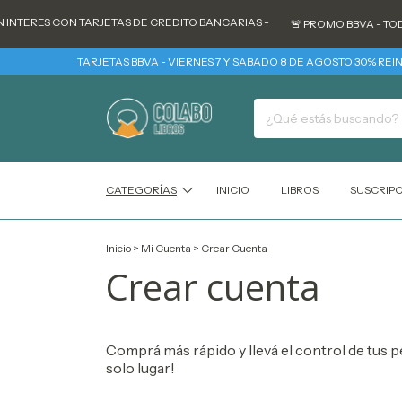
 INTERES CON TARJETAS DE CREDITO BANCARIAS -
🚨 PROMO BBVA - TODO
TARJETAS BBVA - VIERNES 7 Y SABADO 8 DE AGOSTO 30% REINTE
CATEGORÍAS
INICIO
LIBROS
SUSCRIP
Inicio
>
Mi Cuenta
>
Crear Cuenta
Crear cuenta
Comprá más rápido y llevá el control de tus p
solo lugar!