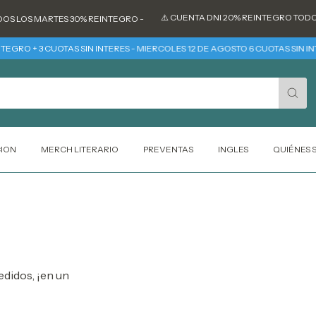
⚠️ CUENTA DNI 20% REINTEGRO TODOS L
S LOS MARTES 30% REINTEGRO -
GRO + 3 CUOTAS SIN INTERES - MIERCOLES 12 DE AGOSTO 6 CUOTAS SIN INT
CION
MERCH LITERARIO
PREVENTAS
INGLES
QUIÉNES
edidos, ¡en un