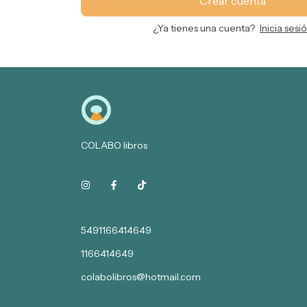
Crear cuenta
¿Ya tienes una cuenta?
Inicia sesi
COLABO libros
5491166414649
1166414649
colabolibros@hotmail.com