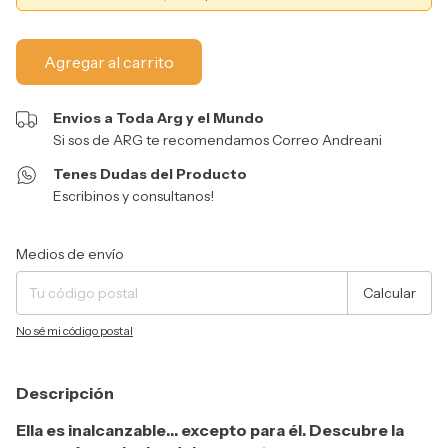
Envios a Toda Arg y el Mundo
Si sos de ARG te recomendamos Correo Andreani
Tenes Dudas del Producto
Escribinos y consultanos!
Entregas para el CP:
Cambiar CP
Medios de envío
Calcular
No sé mi código postal
Descripción
Ella es inalcanzable… excepto para él. Descubre la