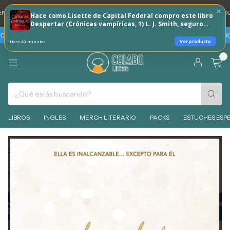
A DNI 20% REINTEGRO TODOS LOS DÍAS 🐶
💳 3 CUOTAS SIN INTERES CON
Hace como Lisette de Capital Federal compro este libro
Despertar (Crónicas vampíricas, 1) L. J. Smith, seguro
que a vos tambien te puede interesar!
S SIN INTERES
TARJETAS BBVA - VIERNES 7 Y SABADO 8 DE AGOSTO 30% 
Ver producto
Hace 40 minutos
0
LIBROS
INGLES
MERCH LITERARIO
PACKS
ESTUCHES ESPE