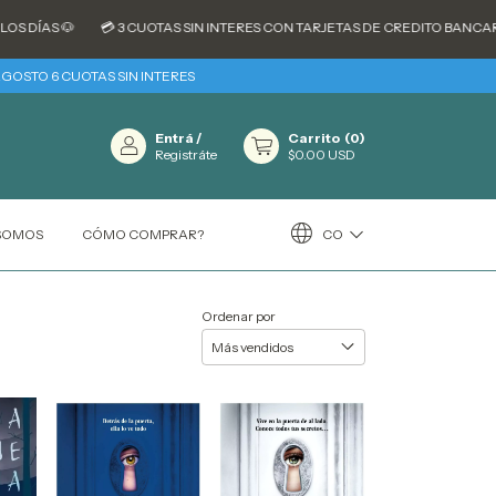
AS 🐶
💳 3 CUOTAS SIN INTERES CON TARJETAS DE CREDITO BANCARIAS -
AGOSTO 6 CUOTAS SIN INTERES
Entrá
/
Carrito
(
0
)
Registráte
$0.00 USD
CO
 SOMOS
CÓMO COMPRAR?
Ordenar por