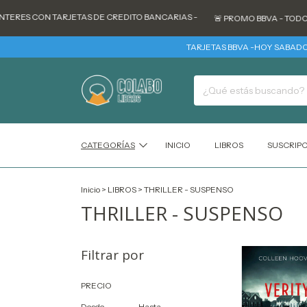
RES CON TARJETAS DE CREDITO BANCARIAS -
🚨 PROMO BBVA - TODOS LOS
TARJETAS BBVA -HOY SABADO 
CATEGORÍAS
INICIO
LIBROS
SUSCRIP
Inicio
>
LIBROS
>
THRILLER - SUSPENSO
THRILLER - SUSPENSO
Filtrar por
PRECIO
Desde
Hasta