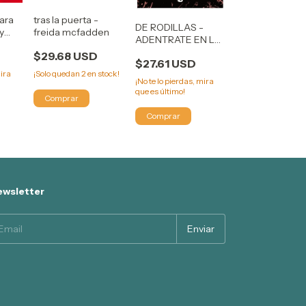
ara
tras la puerta -
DE RODILLAS -
y
freida mcfadden
ADENTRATE EN LA
OSCURIDAD 2 -
$29.68 USD
$27.61 USD
NAVESSA ALLEN
mira
¡Solo quedan
2
en stock!
¡No te lo pierdas, mira
que es último!
wsletter