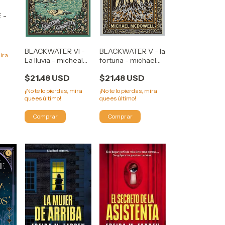
 -
BLACKWATER VI -
BLACKWATER V - la
mira
La lluvia - micheal
fortuna - michael
mcdowell
mcdowell
$21.48 USD
$21.48 USD
¡No te lo pierdas, mira
¡No te lo pierdas, mira
que es último!
que es último!