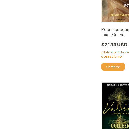
Podría queda
acá - Oriana
Sabatini
$21.93 USD
¡No te lo pierdas, 
que es último!