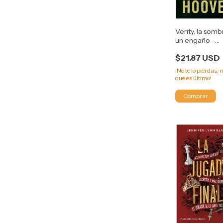
Verity. la som
un engaño -
BOOKET - Col
$21.87 USD
Hoover
¡No te lo pierdas, 
que es último!