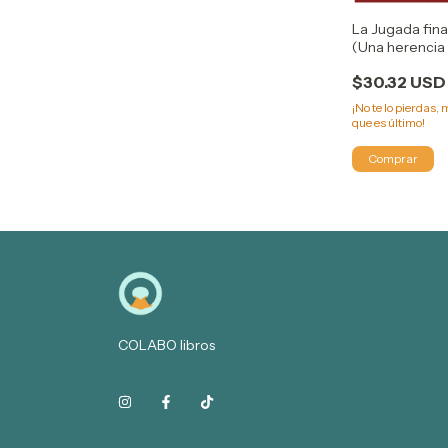
La Jugada fina
(Una herencia
juego 3) - JE
$30.32 USD
LYNN BARNES
¡No te lo pierdas, 
que es último!
COLABO libros