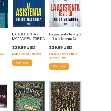
LA ASISTENTA -
La asistenta te vigila
MCFADDEN, FREIDA
- (La asistenta 3)
A
Freida McFadden
$29.68 USD
$29.68 USD
¡Solo quedan
2
en stock!
¡No te lo pierdas, mira
mira
que es último!