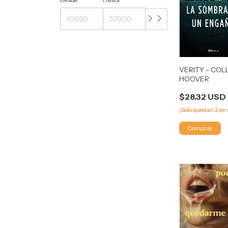
VERITY - COL
HOOVER
$28.32 USD
¡Solo quedan
2
en 