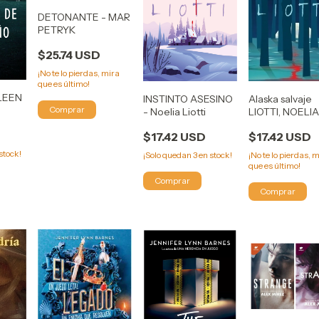
DETONANTE - MAR
PETRYK
$25.74 USD
¡No te lo pierdas, mira
que es último!
LEEN
INSTINTO ASESINO
Alaska salvaje
- Noelia Liotti
LIOTTI, NOELI
$17.42 USD
$17.42 USD
stock!
¡Solo quedan
3
en stock!
¡No te lo pierdas, 
que es último!