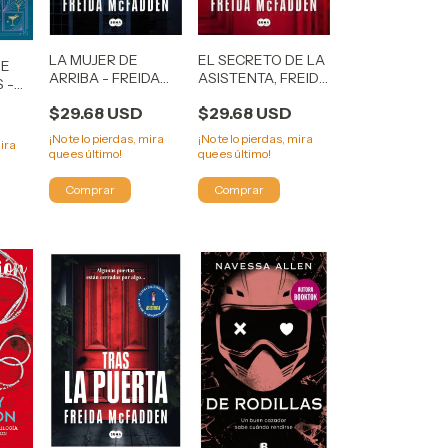
LA MUJER DE
EL SECRETO DE LA
DE
ARRIBA - FREIDA
ASISTENTA, FREIDA
 -
MCFADDEN
MCFADDEN
$29.68 USD
$29.68 USD
(ASISTENTA 2)
¡No te lo pierdas, mira
¡No te lo pierdas, mira
mira
que es último!
que es último!