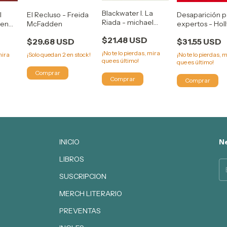
Blackwater I. La
Desaparición p
l
El Recluso - Freida
Riada - michael
expertos - Holl
 en
McFadden
mcdowell
Jackson
NNIFER
$21.48 USD
$31.55 USD
$29.68 USD
¡No te lo pierdas, mira
¡No te lo pierdas, 
mira
¡Solo quedan
2
en stock!
que es último!
que es último!
INICIO
Ne
LIBROS
SUSCRIPCION
MERCH LITERARIO
PREVENTAS