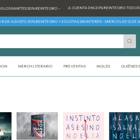
⚠️ CUENTA DNI 20% REINTEGRO TODOS LOS DÍ
 MARTES 30% REINTEGRO -
8 DE AGOSTO 30% REINTEGRO + 3 CUOTAS SIN INTERES - MIERCOLES 12 DE 
CION
MERCH LITERARIO
PREVENTAS
INGLES
QUIÉNES