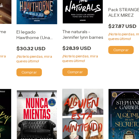
Pack STRANGE
ALEX MIREZ
$27.87 USD
The naturals -
rme
El legado
¡No te lo pierdas, 
Jennifer lynn barnes
Hawthorne (Una
que es último!
herencia en juego
$28.39 USD
$30.32 USD
2) Jennifer Lynn
Barnes
¡No te lo pierdas, mira
mira
¡No te lo pierdas, mira
que es último!
que es último!