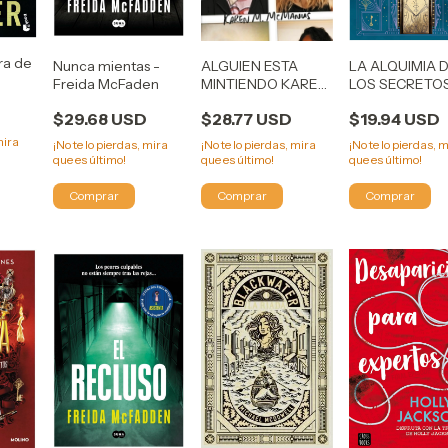
bra de
Nunca mientas -
ALGUIEN ESTA
LA ALQUIMIA 
Freida McFaden
MINTIENDO KAREN
LOS SECRETOS
leen
MCMANUS
GARBER,
$29.68 USD
$28.77 USD
$19.94 USD
STEPHANIE
mira
¡No te lo pierdas, mira
¡No te lo pierdas, mira
¡No te lo pierdas, 
que es último!
que es último!
que es último!