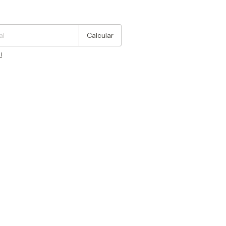
Cambiar CP
Calcular
l