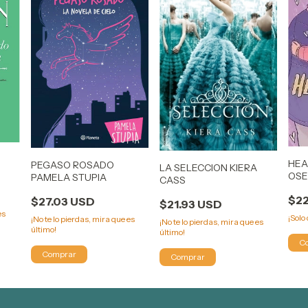
HEA
PEGASO ROSADO
LA SELECCION KIERA
OSE
PAMELA STUPIA
CASS
$2
$27.03 USD
$21.93 USD
es
¡Sol
¡No te lo pierdas, mira que es
¡No te lo pierdas, mira que es
último!
último!