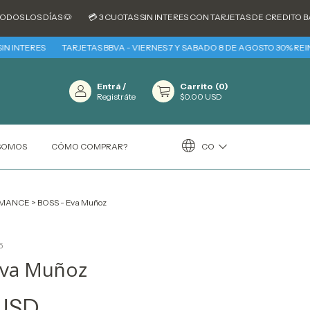
S DÍAS 🐶
💳 3 CUOTAS SIN INTERES CON TARJETAS DE CREDITO BANCARIA
ERES
TARJETAS BBVA - VIERNES 7 Y SABADO 8 DE AGOSTO 30% REINTEGRO 
Entrá
/
Carrito
(
0
)
Registráte
$0.00 USD
CO
 SOMOS
CÓMO COMPRAR?
MANCE
>
BOSS - Eva Muñoz
5
Eva Muñoz
 USD