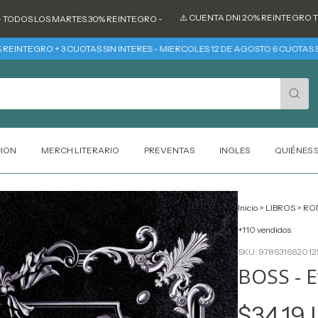
⚠️ CUENTA DNI 20% REINTEGRO TODOS LO
 LOS MARTES 30% REINTEGRO -
GRO + 3 CUOTAS SIN INTERES - MIERCOLES 12 DE AGOSTO 6 CUOTAS SIN INT
CION
MERCH LITERARIO
PREVENTAS
INGLES
QUIÉNES
Inicio
>
LIBROS
>
RO
+110 vendidos
SKU:
978631662012
BOSS - 
$34.19