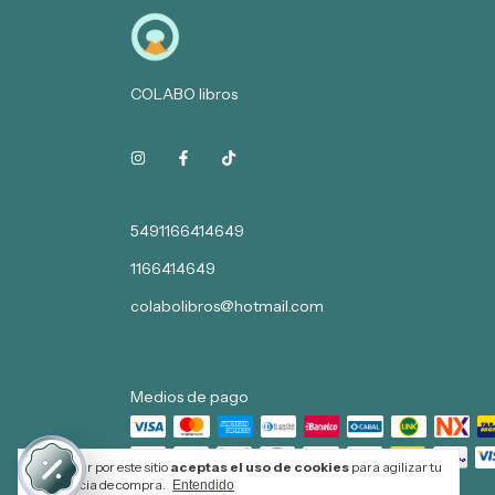
COLABO libros
5491166414649
1166414649
colabolibros@hotmail.com
Medios de pago
Al navegar por este sitio
aceptas el uso de cookies
para agilizar tu
experiencia de compra.
Entendido