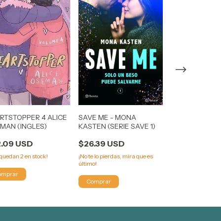
RTSTOPPER 4 ALICE
SAVE ME - MONA
LA ELITE KIER
MAN (INGLES)
KASTEN (SERIE SAVE 1)
SELECCION 2)
2.09 USD
$26.39 USD
$25.81 USD
o quedan
2
en stock!
¡No te lo pierdas, mira que es
¡No te lo pierdas, m
último!
último!