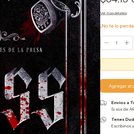
Ver más detalles
¡No te lo pierda
Envios a T
Si sos de 
Tenes Dud
Escribinos 