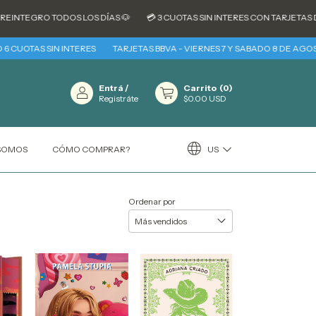
TEGRO TODOS LOS DÍAS 🐶
💳 3 CUOTAS SIN INTERES CON TARJETAS DE C
UOTAS SIN INTERES
TARJETAS BBVA - VIERNES 7 Y SABADO 8 DE AGOSTO 3
Entrá
/
Carrito
(
0
)
Registráte
$0.00 USD
US
 SOMOS
CÓMO COMPRAR?
Ordenar por