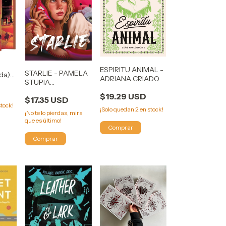
ESPIRITU ANIMAL -
STARLIE - PAMELA
ada)
ADRIANA CRIADO
STUPIA
(AMISTADES
$19.29 USD
$17.35 USD
IMPERFECTAS 1)
tock!
(NUEVA EDICION)
¡Solo quedan
2
en stock!
¡No te lo pierdas, mira
que es último!