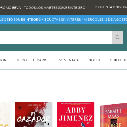
⚠️ CUENTA DNI 20% REIN
O BBVA - TODOS LOS MARTES 30% REINTEGRO -
TO 30% REINTEGRO + 3 CUOTAS SIN INTERES - MIERCOLES 12 DE AGOSTO 6 C
CION
MERCH LITERARIO
PREVENTAS
INGLES
QUIÉNES