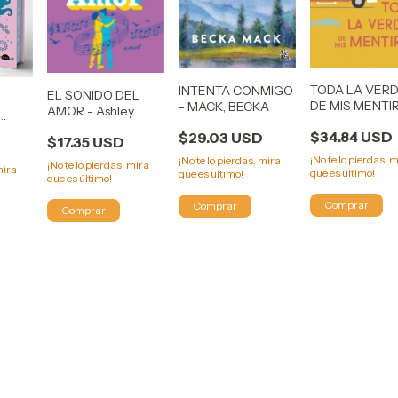
TODA LA VER
INTENTA CONMIGO
EL SONIDO DEL
l
DE MIS MENTI
- MACK, BECKA
AMOR - Ashley
ELISABET
Poston
$34.84 USD
$29.03 USD
BENAVENT
$17.35 USD
¡No te lo pierdas, 
¡No te lo pierdas, mira
¡No te lo pierdas, mira
mira
que es último!
que es último!
que es último!