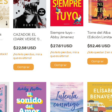
Siempre tuyo -
Torre del Alba
s
CAZADOR, EL
Abby Jimenez
(Edición Limit
a
(DARK VERSE 1)
Sarah J. Maas
Runyx
$27.61 USD
$52.46 USD
$22.58 USD
¡No te lo pierdas, mira
¡Solo quedan
2
en s
stock!
¡No te lo pierdas, mira
que es último!
que es último!