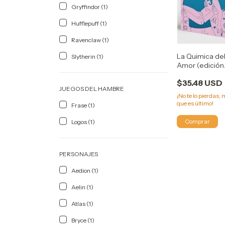
Gryffindor (1)
Hufflepuff (1)
Ravenclaw (1)
La Quimica de
Slytherin (1)
Amor (edición
especial) - Ali
$35.48 USD
Hazelwood
JUEGOS DEL HAMBRE
¡No te lo pierdas, 
que es último!
Frase (1)
Logos (1)
PERSONAJES
Aedion (1)
Aelin (1)
Atlas (1)
Bryce (1)