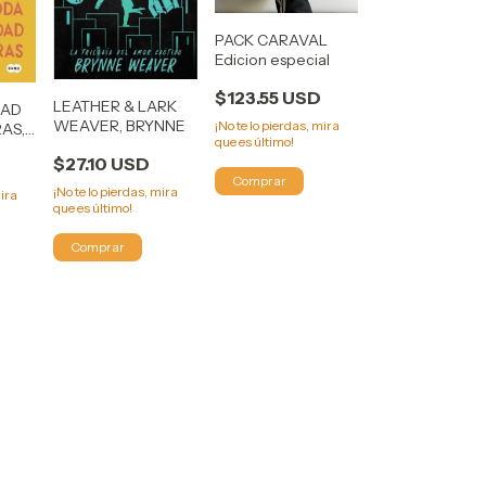
PACK CARAVAL
Edicion especial
$123.55 USD
LEATHER & LARK
DAD
WEAVER, BRYNNE
¡No te lo pierdas, mira
RAS,
que es último!
$27.10 USD
¡No te lo pierdas, mira
mira
que es último!