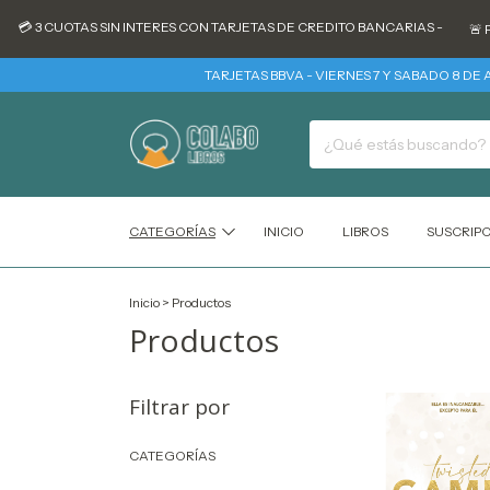
 3 CUOTAS SIN INTERES CON TARJETAS DE CREDITO BANCARIAS -
🚨 PROM
TARJETAS BBVA - VIERNES 7 Y SABADO 8 DE AGOS
CATEGORÍAS
INICIO
LIBROS
SUSCRIP
Inicio
>
Productos
Productos
Filtrar por
CATEGORÍAS