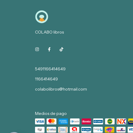
COLABO libros
5491166414649
1166414649
colabolibros@hotmail.com
Medios de pago