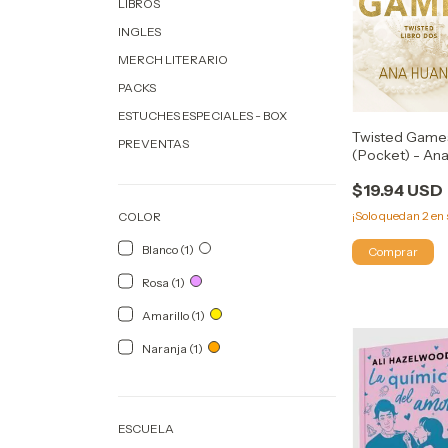
LIBROS
INGLES
MERCH LITERARIO
PACKS
ESTUCHES ESPECIALES - BOX
Twisted Game
PREVENTAS
(Pocket) - An
Huang -
$19.94 USD
¡Solo quedan
2
en 
COLOR
Blanco (1)
Rosa (1)
Amarillo (1)
Naranja (1)
ESCUELA