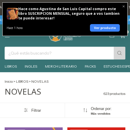
I 20% REINTEGRO TODOS LOS DÍAS 🐶
💳 3 CUOTAS SIN INTERES CON TAR
Hace como Agustina de San Luis Capital compro este
libro SUSCRIPCION MENSUAL, seguro que a vos tambien
te puede interesar!
IN INTERES
TARJETAS BBVA - VIERNES 7 Y SABADO 8 DE AGOSTO 30% REIN
Ver producto
Hace 1 hora
0
LIBROS
INGLES
MERCH LITERARIO
PACKS
ESTUCHES ESPE
Inicio
>
LIBROS
>
NOVELAS
NOVELAS
623 productos
Ordenar por:
Filtrar
Más vendidos