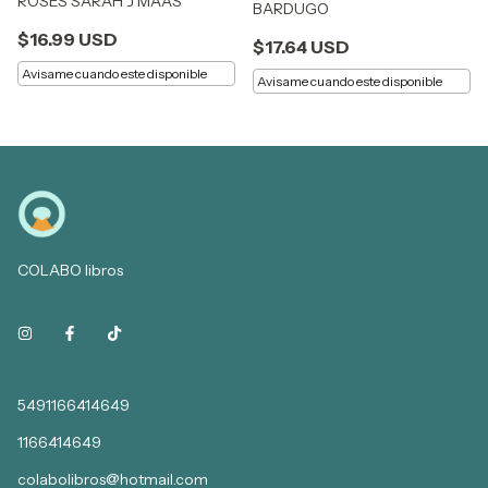
ROSES SARAH J MAAS
BARDUGO
$16.99 USD
$17.64 USD
Avisame cuando este disponible
Avisame cuando este disponible
COLABO libros
5491166414649
1166414649
colabolibros@hotmail.com