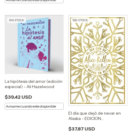
SIN STOCK
SIN STOCK
La hipótesis del amor (edición
especial) - Ali Hazelwood
$39.42 USD
Avisame cuando este disponible
El día que dejó de nevar en
Alaska - EDICION
COLECCIONISTA - Alice Kellen
$37.87 USD