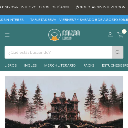
NI 20% REINTEGRO TODOS LOS DÍAS 🐶
💳 3 CUOTAS SIN INTERES CON TA
IN INTERES
TARJETAS BBVA - VIERNES 7 Y SABADO 8 DE AGOSTO 30% REIN
0
LIBROS
INGLES
MERCH LITERARIO
PACKS
ESTUCHES ESPE