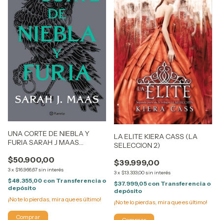
UNA CORTE DE NIEBLA Y
LA ELITE KIERA CASS (LA
FURIA SARAH J MAAS
SELECCION 2)
(ACOTAR 2)
$50.900,00
$39.999,00
3
x
$16.966,67
sin interés
3
x
$13.333,00
sin interés
$48.355,00
con
Transferencia o
$37.999,05
con
Transferencia o
depósito
depósito
¡No te lo pierdas, mira que es último!
¡No te lo pierdas, mira que es último!