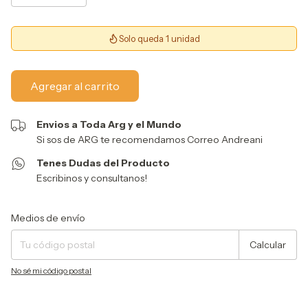
Solo queda 1 unidad
Envios a Toda Arg y el Mundo
Si sos de ARG te recomendamos Correo Andreani
Tenes Dudas del Producto
Escribinos y consultanos!
Entregas para el CP:
Cambiar CP
Medios de envío
Calcular
No sé mi código postal