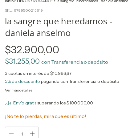
Inicio
>
LIBROS
>
ROMANCE
>
la sangre que heredamos - daniela anselmo
SKU:
9789500215619
la sangre que heredamos -
daniela anselmo
$32.900,00
$31.255,00
con
Transferencia o depósito
3
cuotas sin interés de
$10.966,67
5% de descuento
pagando con Transferencia o depósito
Ver más detalles
Envío gratis
superando los
$100.000,00
¡No te lo pierdas, mira que es último!