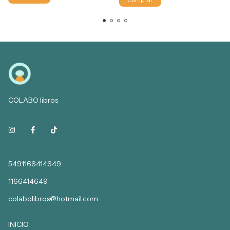
COLABO libros
5491166414649
1166414649
colabolibros@hotmail.com
INICIO