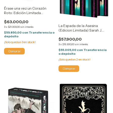
Érase una vez un Corazón
Roto: Edición Limitada
Stephanie Garber
$63.000,00
La Espada de la Asesina
3
x
$21.000,00
sin interés
(Edicion Limitada) Sarah J.
$59.850,00
con
Transferencia o
Maas · Hidra · Tapa Dura
depósito
$57.900,00
¡Solo quedan
3
en stock!
3
x
$19.300,00
sin interés
$55.005,00
con
Transferencia
o depósito
¡Solo quedan
2
en stock!