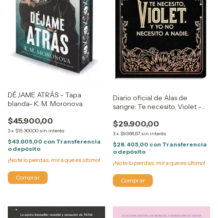
DÉJAME ATRÁS - Tapa
Diario oficial de Alas de
blanda- K. M. Moronova
sangre: Te necesito, Violet -
Rebecca Yarros
$45.900,00
$29.900,00
3
x
$15.300,00
sin interés
3
x
$9.966,67
sin interés
$43.605,00
con
Transferencia
$28.405,00
con
Transferencia
o depósito
o depósito
¡No te lo pierdas, mira que es último!
¡No te lo pierdas, mira que es último!