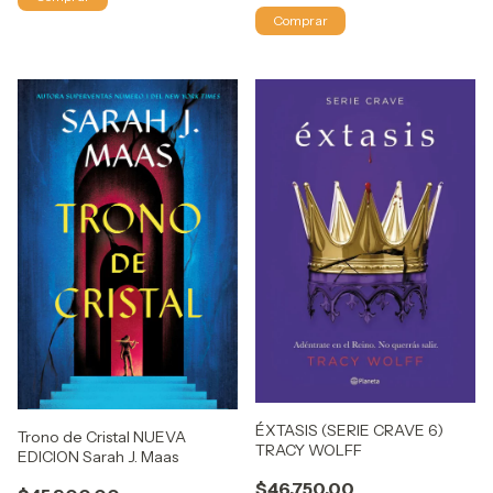
ÉXTASIS (SERIE CRAVE 6)
Trono de Cristal NUEVA
TRACY WOLFF
EDICION Sarah J. Maas
$46.750,00