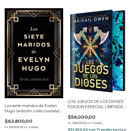
LOS JUEGOS DE LOS DIOSES
Los siete maridos de Evelyn
EDICION ESPECIAL LIMITADA -
Hugo (edición coleccionista) -
ABIGAIL OWEN
Taylor Jenkins Reid
$54.000,00
$62.800,00
3
x
$18.000,00
sin interés
3
x
$20.933,33
sin interés
$51.300,00
con
Transferencia o