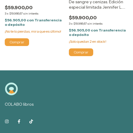
De sangre y cenizas. Edición
F
especial limitada Jennifer L.
$59.900,00
Armentrout
3
x
$19.966,67
sin interés
$59.900,00
$56.905,00
con
Transferencia
3
x
$19.966,67
sin interés
o depósito
$56.905,00
con
Transferencia
¡No te lo pierdas, mira que es último!
o depósito
¡Solo quedan
2
en stock!
COLABO libros