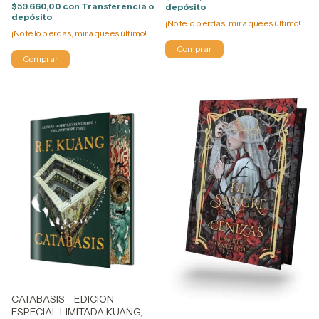
$59.660,00
con
Transferencia o
depósito
depósito
¡No te lo pierdas, mira que es último!
¡No te lo pierdas, mira que es último!
CATABASIS - EDICION
ESPECIAL LIMITADA KUANG, R