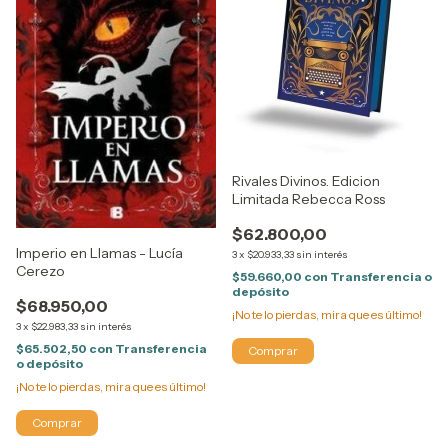
Rivales Divinos. Edicion
Limitada Rebecca Ross
$62.800,00
Imperio en Llamas - Lucía
3
x
$20.933,33
sin interés
Cerezo
$59.660,00
con
Transferencia o
depósito
$68.950,00
¡No te lo pierdas, mira que es último!
3
x
$22.983,33
sin interés
$65.502,50
con
Transferencia
o depósito
¡No te lo pierdas, mira que es último!