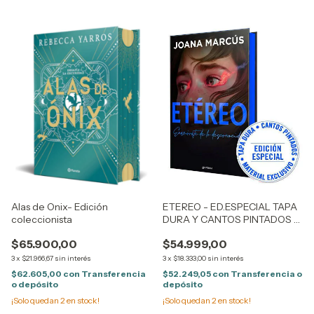
ETEREO - ED.ESPECIAL TAPA
Alas de Onix- Edición
DURA Y CANTOS PINTADOS -
coleccionista
Joana Marcus
$54.999,00
$65.900,00
3
x
$18.333,00
sin interés
3
x
$21.966,67
sin interés
$52.249,05
con
Transferencia o
$62.605,00
con
Transferencia
depósito
o depósito
¡Solo quedan
2
en stock!
¡Solo quedan
2
en stock!