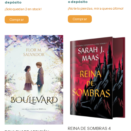
o depósito
depósito
¡No te lo pierdas, mira que es último!
¡Solo quedan
2
en stock!
REINA DE SOMBRAS 4