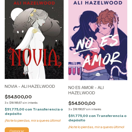
NOVIA - ALI HAZELWOOD
NO ES AMOR - ALI
HAZELWOOD
$54.500,00
$54.500,00
3
x
$18.166,67
sin interés
$51.775,00
con
Transferencia o
3
x
$18.166,67
sin interés
depósito
$51.775,00
con
Transferencia o
depósito
¡No te lo pierdas, mira que es último!
¡No te lo pierdas, mira que es último!