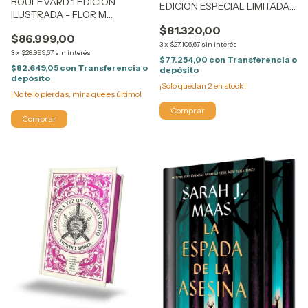
BOULEVARD 1 EDICIÓN
EDICION ESPECIAL LIMITADA
ILUSTRADA - FLOR M
Sarah J. Maas
SALVADOR
$81.320,00
$86.999,00
3
x
$27.106,67
sin interés
3
x
$28.999,67
sin interés
$77.254,00
con
Transferencia o
$82.649,05
con
Transferencia o
depósito
depósito
¡Solo quedan
2
en stock!
¡No te lo pierdas, mira que es último!