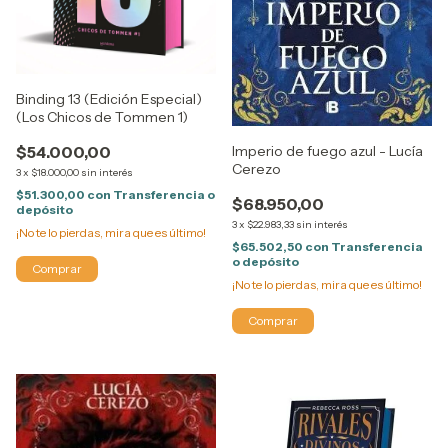
Binding 13 (Edición Especial)
(Los Chicos de Tommen 1)
$54.000,00
Imperio de fuego azul - Lucía
Cerezo
3
x
$18.000,00
sin interés
$51.300,00
con
Transferencia o
$68.950,00
depósito
3
x
$22.983,33
sin interés
¡No te lo pierdas, mira que es último!
$65.502,50
con
Transferencia
o depósito
¡No te lo pierdas, mira que es último!