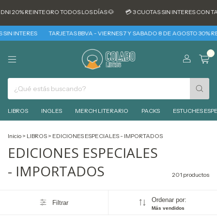
REINTEGRO TODOS LOS DÍAS 🐶
💳 3 CUOTAS SIN INTERES CON TARJETAS 
ERES
TARJETAS BBVA - VIERNES 7 Y SABADO 8 DE AGOSTO 30% REINTEGRO 
0
LIBROS
INGLES
MERCH LITERARIO
PACKS
ESTUCHES ESPE
Inicio
>
LIBROS
>
EDICIONES ESPECIALES - IMPORTADOS
EDICIONES ESPECIALES
- IMPORTADOS
201 productos
Ordenar por:
Filtrar
Más vendidos