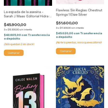
Flawless: Sin Reglas: Chestnut
La espada de la asesina -
Springs 1 Elsie Silver
Sarah J. Maas · Editorial Hidra ·
Tapa Blanda
$51.600,00
$45.900,00
3
x
$17.200,00
sin interés
3
x
$15.300,00
sin interés
$49.020,00
con
Transferencia
$43.605,00
con
Transferencia
o depósito
o depósito
¡No te lo pierdas, mira que es último!
¡Solo quedan
2
en stock!