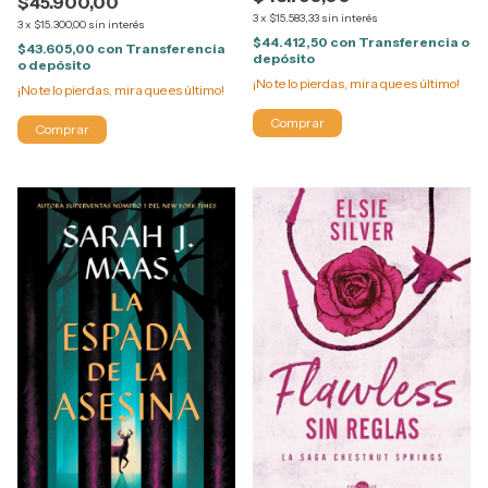
$45.900,00
3
x
$15.583,33
sin interés
3
x
$15.300,00
sin interés
$44.412,50
con
Transferencia o
$43.605,00
con
Transferencia
depósito
o depósito
¡No te lo pierdas, mira que es último!
¡No te lo pierdas, mira que es último!