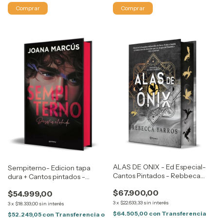
ALAS DE ONIX - Ed Especial-
Sempiterno- Edicion tapa
Cantos Pintados - Rebbeca
dura + Cantos pintados -
Yarros -
JOANA MARCÚS
$67.900,00
$54.999,00
3
x
$22.633,33
sin interés
3
x
$18.333,00
sin interés
$64.505,00
con
Transferencia
$52.249,05
con
Transferencia o