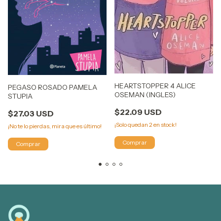
HEARTSTOPPER 4 ALICE
PEGASO ROSADO PAMELA
OSEMAN (INGLES)
STUPIA
$22.09 USD
$27.03 USD
¡Solo quedan
2
en stock!
¡No te lo pierdas, mira que es último!