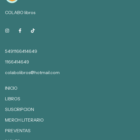
COLABO libros
5491166414649
1166414649
colabolibros@hotmail.com
INICIO
LIBROS
SUSCRIPCION
MERCH LITERARIO
PREVENTAS