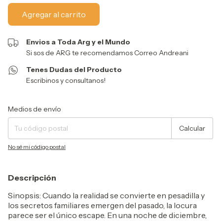
Envios a Toda Arg y el Mundo
Si sos de ARG te recomendamos Correo Andreani
Tenes Dudas del Producto
Escribinos y consultanos!
Entregas para el CP:
Cambiar CP
Medios de envío
Calcular
No sé mi código postal
Descripción
Sinopsis: Cuando la realidad se convierte en pesadilla y
los secretos familiares emergen del pasado, la locura
parece ser el único escape. En una noche de diciembre,