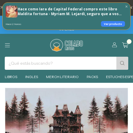
DNI 20% REINTEGRO TODOS LOS DÍAS 🐶
💳 3 CUOTAS SIN INTERES CON T
Hace como Iara de Capital Federal compro este libro
Maldita fortuna - Myriam M. Lejardi, seguro que a vos
tambien te puede interesar!
TARJETAS BBVA -HOY SABADO 8 DE AGOSTO 30% REINTEGRO + 3
Ver producto
Hace 2 horas
CUOTAS SIN INTERES - MIERCOLES 12 DE AGOSTO 6 CUOTAS SIN
INTERES
0
LIBROS
INGLES
MERCH LITERARIO
PACKS
ESTUCHES ESPE