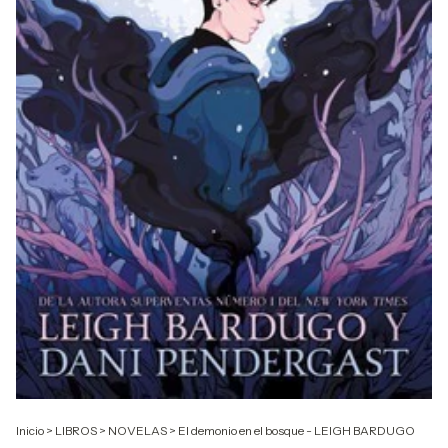
Inicio
>
LIBROS
>
NOVELAS
>
El demonio en el bosque - LEIGH BARDUGO