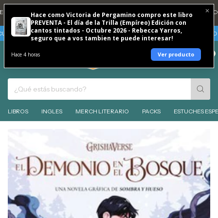
A DNI 20% REINTEGRO TODOS LOS DÍAS 🐶
💳 3 CUOTAS SIN INTERES CON
Hace como Victoria de Pergamino compro este libro
PREVENTA - El día de la Trilla (Empíreo) Edición con
cantos tintados - Octubre 2026 - Rebecca Yarros,
TAS SIN INTERES
TARJETAS BBVA - VIERNES 7 Y SABADO 8 DE AGOSTO 30%
seguro que a vos tambien te puede interesar!
0
Ver producto
Hace 4 horas
LIBROS
INGLES
MERCH LITERARIO
PACKS
ESTUCHES ESPE