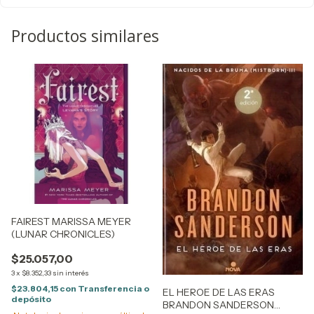
Productos similares
FAIREST MARISSA MEYER
(LUNAR CHRONICLES)
$25.057,00
3
x
$8.352,33
sin interés
$23.804,15
con
Transferencia o
EL HEROE DE LAS ERAS
depósito
BRANDON SANDERSON