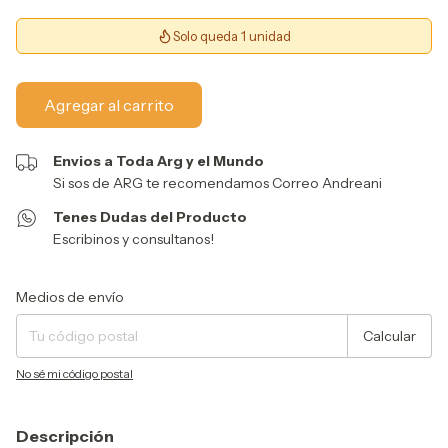
Solo queda 1 unidad
Envios a Toda Arg y el Mundo
Si sos de ARG te recomendamos Correo Andreani
Tenes Dudas del Producto
Escribinos y consultanos!
Entregas para el CP:
Cambiar CP
Medios de envío
Calcular
No sé mi código postal
Descripción