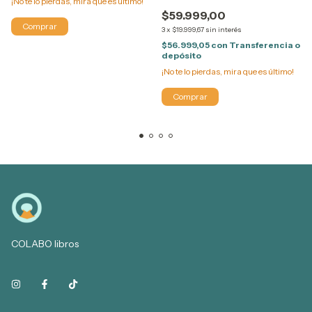
¡No te lo pierdas, mira que es último!
(NACIDOS DE LA BRUMA 3)
$59.999,00
3
x
$19.999,67
sin interés
$56.999,05
con
Transferencia o
depósito
¡No te lo pierdas, mira que es último!
COLABO libros