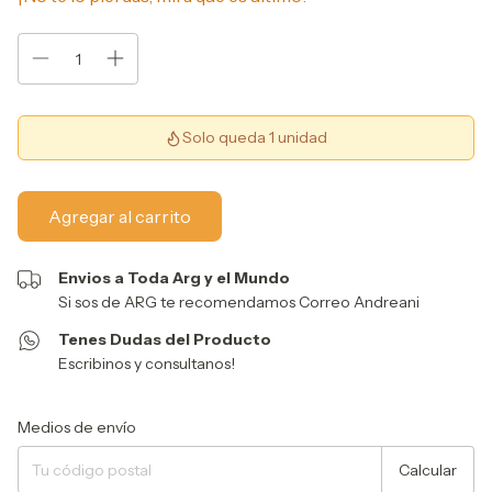
Solo queda 1 unidad
Envios a Toda Arg y el Mundo
Si sos de ARG te recomendamos Correo Andreani
Tenes Dudas del Producto
Escribinos y consultanos!
Entregas para el CP:
Cambiar CP
Medios de envío
Calcular