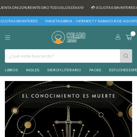
NI 20% REINTEGRO TODOS LOS DÍAS 🐶
💳 3 CUOTAS SIN INTERES CON TA
 SIN INTERES
TARJETAS BBVA - VIERNES 7 Y SABADO 8 DE AGOSTO 30% RE
0
LIBROS
INGLES
MERCH LITERARIO
PACKS
ESTUCHES ESPE