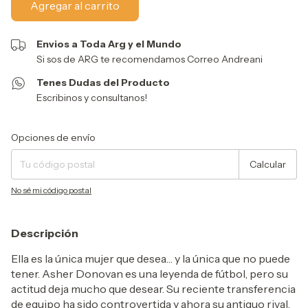
Envios a Toda Arg y el Mundo
Si sos de ARG te recomendamos Correo Andreani
Tenes Dudas del Producto
Escribinos y consultanos!
Entregas para el CP:
Cambiar CP
Opciones de envío
Calcular
No sé mi código postal
Descripción
Ella es la única mujer que desea… y la única que no puede
tener. Asher Donovan es una leyenda de fútbol, pero su
actitud deja mucho que desear. Su reciente transferencia
de equipo ha sido controvertida y ahora su antiguo rival,