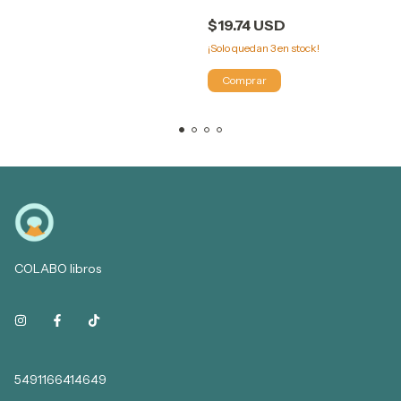
ROWLING (BOLSILLO)
$19.74 USD
¡Solo quedan
3
en stock!
COLABO libros
5491166414649