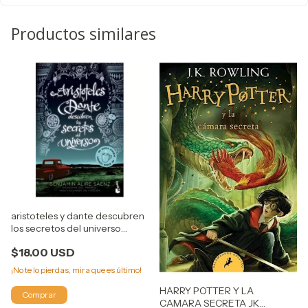
Productos similares
aristoteles y dante descubren
los secretos del universo
(BOOKET) - benjamin alire
$18.00 USD
SAENZ
¡No te lo pierdas, mira que es último!
HARRY POTTER Y LA
CAMARA SECRETA JK