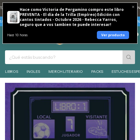
DNI 20% REINTEGRO TODOS LOS DÍAS 🐶
💳 3 CUOTAS SIN INTERES CON T
Hace como Victoria de Pergamino compro este libro
PREVENTA - El día de la Trilla (Empíreo) Edición con
cantos tintados - Octubre 2026 - Rebecca Yarros,
 SIN INTERES
TARJETAS BBVA - VIERNES 7 Y SABADO 8 DE AGOSTO 30% RE
seguro que a vos tambien te puede interesar!
0
Ver producto
Hace 10 horas
LIBROS
INGLES
MERCH LITERARIO
PACKS
ESTUCHES ESPE