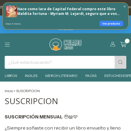
A DNI 20% REINTEGRO TODOS LOS DÍAS 🐶
💳 3 CUOTAS SIN INTERES CON
Hace como Iara de Capital Federal compro este libro
Maldita fortuna - Myriam M. Lejardi, seguro que a vos
tambien te puede interesar!
TARJETAS BBVA -HOY SABADO 8 DE AGOSTO 30% REINTEGRO + 3
Ver producto
Hace 5 horas
CUOTAS SIN INTERES - MIERCOLES 12 DE AGOSTO 6 CUOTAS SIN
INTERES
0
LIBROS
INGLES
MERCH LITERARIO
PACKS
ESTUCHES ESPE
Inicio
>
SUSCRIPCION
SUSCRIPCION
SUSCRIPCIÓN MENSUAL
🥹📖🩵
¿Siempre soñaste con recibir un libro envuelto y lleno