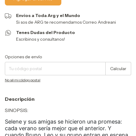
Envios a Toda Arg y el Mundo
Si sos de ARG te recomendamos Correo Andreani
Tenes Dudas del Producto
Escribinos y consultanos!
Entregas para el CP:
Cambiar CP
Opciones de envío
Calcular
No sé mi código postal
Descripción
SINOPSIS:
Selene y sus amigas se hicieron una promesa:
cada verano sería mejor que el anterior. Y
cuando Bruno, Leo y su grupo entran en escena,