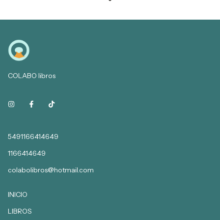
COLABO libros
5491166414649
1166414649
colabolibros@hotmail.com
INICIO
LIBROS