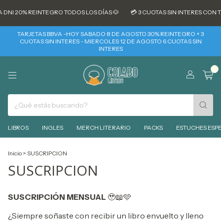
DNI 20% REINTEGRO TODOS LOS DÍAS 🐶
💳 3 CUOTAS SIN INTERES CON T
TARJETAS BBVA -HOY SABADO 8 DE AGOSTO 30% REINTEGRO + 3
CUOTAS SIN INTERES - MIERCOLES 12 DE AGOSTO 6 CUOTAS SIN
INTERES
0
LIBROS
INGLES
MERCH LITERARIO
PACKS
ESTUCHES ESPE
Inicio
>
SUSCRIPCION
SUSCRIPCION
SUSCRIPCIÓN MENSUAL
🥹📖🩵
¿Siempre soñaste con recibir un libro envuelto y lleno