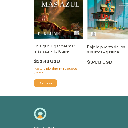
En algún lugar del mar
Bajo la puerta de los
más azul - TJ Klune
susurros - tj klune
$33.48 USD
$34.13 USD
¡No te lo pierdas, mira que es
último!