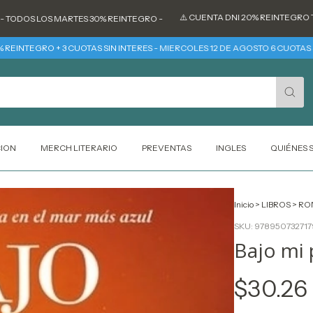
⚠️ CUENTA DNI 20% REINTEGRO TODOS L
S LOS MARTES 30% REINTEGRO -
EGRO + 3 CUOTAS SIN INTERES - MIERCOLES 12 DE AGOSTO 6 CUOTAS SIN IN
CION
MERCH LITERARIO
PREVENTAS
INGLES
QUIÉNES
Inicio
>
LIBROS
>
RO
SKU:
978950732717
Bajo mi p
$30.26