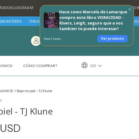
OS DÍAS 🐶
💳 3 CUOTAS SIN INTERES CON TARJETAS DE CREDITO BANCARI
Hace como Marcela de Lamarque
compro este libro VORACIDAD -
TERES
TARJETAS BBVA - VIERNES 7 Y SABADO 8 DE AGOSTO 30% REINTEGRO
Rivers, Leigh, seguro que a vos
tambien te puede interesar!
Entrá
/
Carrito
(
0
)
Ver producto
Hace 2 horas
Registráte
$0.00 USD
CO
 SOMOS
CÓMO COMPRAR?
MANCE
>
Bajo mi piel - TJ Klune
9
iel - TJ Klune
 USD