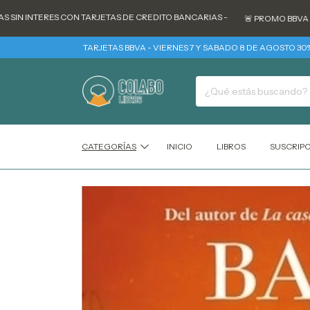
INTERES CON TARJETAS DE CREDITO BANCARIAS -
🚨 PROMO BBVA - TODO
TARJETAS BBVA - VIERNES 7 Y SABADO 8 DE AGOSTO 30% REINT
CATEGORÍAS
INICIO
LIBROS
SUSCRIP