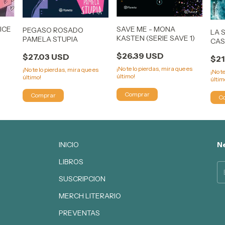
ICE
SAVE ME - MONA
PEGASO ROSADO
LA 
KASTEN (SERIE SAVE 1)
PAMELA STUPIA
CAS
$26.39 USD
$27.03 USD
$21
¡No te lo pierdas, mira que es
¡No te lo pierdas, mira que es
¡No t
último!
último!
últim
INICIO
Ne
LIBROS
SUSCRIPCION
MERCH LITERARIO
PREVENTAS