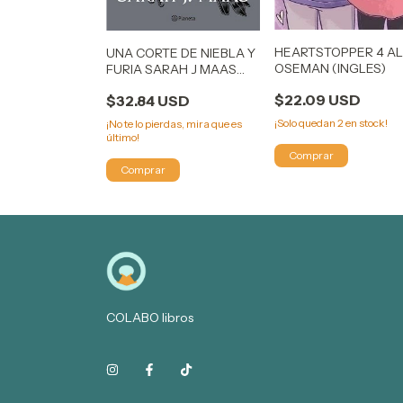
HEARTSTOPPER 4 AL
DE SOPHIE -
UNA CORTE DE NIEBLA Y
OSEMAN (INGLES)
LLEN
FURIA SARAH J MAAS
(ACOTAR 2)
$22.09 USD
USD
$32.84 USD
¡Solo quedan
2
en stock!
rdas, mira que es
¡No te lo pierdas, mira que es
último!
COLABO libros