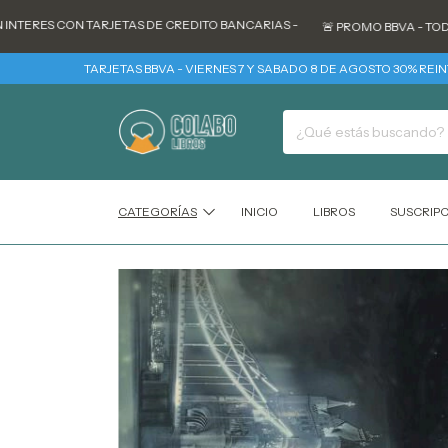
ES CON TARJETAS DE CREDITO BANCARIAS -
🚨 PROMO BBVA - TODOS LOS
TARJETAS BBVA - VIERNES 7 Y SABADO 8 DE AGOSTO 30% REINTEGRO +
CATEGORÍAS
INICIO
LIBROS
SUSCRIP