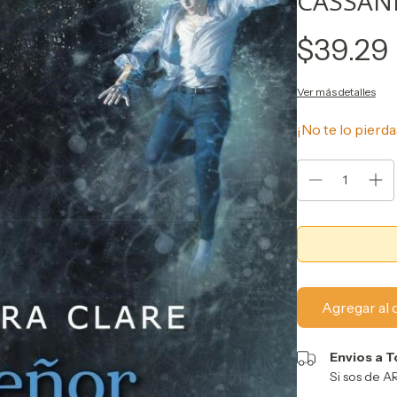
CASSAN
$39.29
Ver más detalles
¡No te lo pierda
Envios a T
Si sos de 