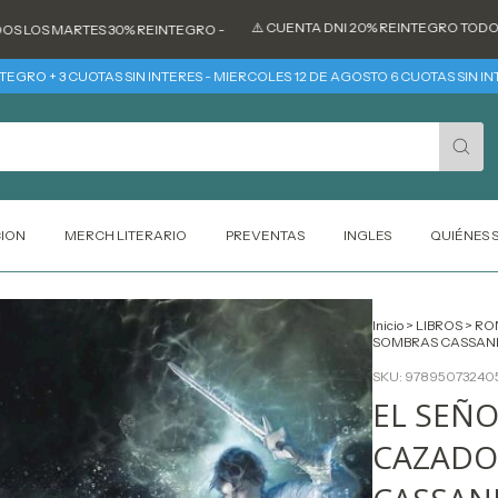
⚠️ CUENTA DNI 20% REINTEGRO TODOS LOS DÍA
 MARTES 30% REINTEGRO -
 3 CUOTAS SIN INTERES - MIERCOLES 12 DE AGOSTO 6 CUOTAS SIN INTERES
CION
MERCH LITERARIO
PREVENTAS
INGLES
QUIÉNES
Inicio
>
LIBROS
>
RO
SOMBRAS CASSAN
SKU:
97895073240
EL SEÑ
CAZADO