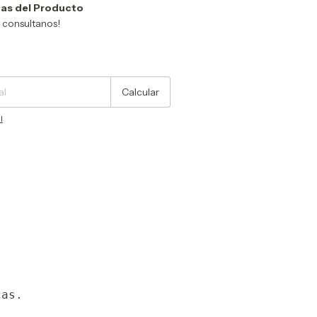
as del Producto
y consultanos!
Cambiar CP
Calcular
l
as.
