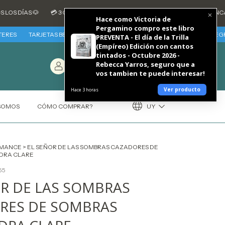
S 🐶
💳 3 CUOTAS SIN INTERES CON TARJETAS DE CREDITO BANCARIAS -
Hace como Victoria de
Pergamino compro este libro
TARJETAS BBVA - VIERNES 7 Y SABADO 8 DE AGOSTO 30% REINTEGRO + 3 C
PREVENTA - El día de la Trilla
(Empíreo) Edición con cantos
tintados - Octubre 2026 -
Entrá
/
Carrito
(
0
)
Rebecca Yarros, seguro que a
Registráte
$0.00 USD
vos tambien te puede interesar!
Ver producto
Hace 3 horas
UY
 SOMOS
CÓMO COMPRAR?
MANCE
>
EL SEÑOR DE LAS SOMBRAS CAZADORES DE
DRA CLARE
55
OR DE LAS SOMBRAS
RES DE SOMBRAS