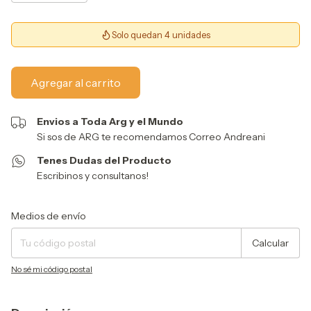
Solo quedan 4 unidades
Envios a Toda Arg y el Mundo
Si sos de ARG te recomendamos Correo Andreani
Tenes Dudas del Producto
Escribinos y consultanos!
Entregas para el CP:
Cambiar CP
Medios de envío
Calcular
No sé mi código postal