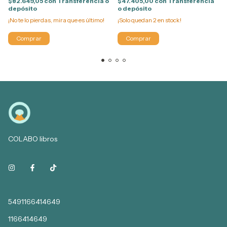
$82.649,05
con
Transferencia o
$47.405,00
con
Transferencia
depósito
o depósito
¡No te lo pierdas, mira que es último!
¡Solo quedan
2
en stock!
COLABO libros
5491166414649
1166414649