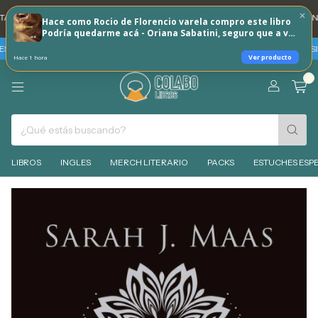
DNI 20% REINTEGRO TODOS LOS DÍAS 🐶
💳 3 CUOTAS SIN INTERES CON T
Hace como Rocio de Florencio varela compro este libro
Podría quedarme acá - Oriana Sabatini, seguro que a vos
tambien te puede interesar!
TARJETAS BBVA -SABADO 8 DE AGOSTO 30% REINTEGRO + 3 CUOTAS SIN I
Ver producto
Hace 1 hora
0
LIBROS
INGLES
MERCH LITERARIO
PACKS
ESTUCHES ESPE