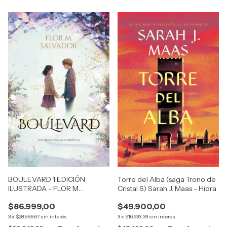
BOULEVARD 1 EDICIÓN
Torre del Alba (saga Trono de
ILUSTRADA - FLOR M
Cristal 6) Sarah J. Maas - Hidra
SALVADOR
$86.999,00
$49.900,00
3
x
$28.999,67
sin interés
3
x
$16.633,33
sin interés