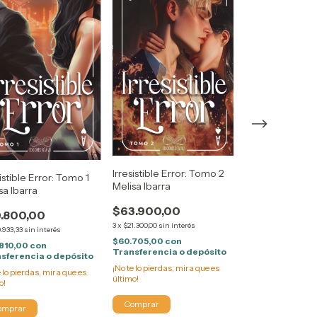
BINDING 13 - 
Irresistible Error: Tomo 2
sistible Error: Tomo 1
DE TOMMEN 1 
Melisa Ibarra
sa Ibarra
WALSH
$55.499,00
$63.900,00
.800,00
3
x
$18.499,67
sin inte
3
x
$21.300,00
sin interés
9.933,33
sin interés
$52.724,05
con
$60.705,00
con
810,00
con
Transferencia o
Transferencia o depósito
sferencia o depósito
¡No te lo pierdas, m
¡No te lo pierdas, mira que es
e lo pierdas, mira que es
último!
último!
o!