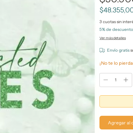
$48.355,0
3
cuotas sin inte
5% de descuent
Ver más detalles
Envío gratis
s
¡No te lo pierda