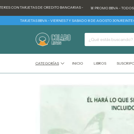
CON TARJETAS DE CREDITO BANCARIAS -
🚨 PROMO BBVA - TODOS LOS MAR
TARJETAS BBVA - VIERNES 7 Y SABADO 8 DE AGOSTO 30% REINTEGRO + 3 
CATEGORÍAS
INICIO
LIBROS
SUSCRIP