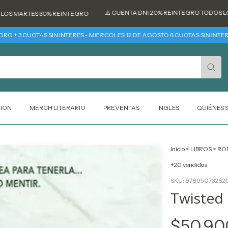
⚠️ CUENTA DNI 20% REINTEGRO TODOS LOS DÍAS 
TES 30% REINTEGRO -
CUOTAS SIN INTERES - MIERCOLES 12 DE AGOSTO 6 CUOTAS SIN INTERES
T
CION
MERCH LITERARIO
PREVENTAS
INGLES
QUIÉNES
Inicio
>
LIBROS
>
RO
+20 vendidos
SKU:
97895073262
Twisted 
$50.90