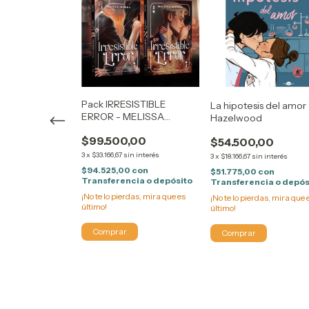
Pack IRRESISTIBLE
La hipotesis del amor 
ERROR - MELISSA
Hazelwood
IBARRA
$99.500,00
$54.500,00
3
x
$33.166,67
sin interés
A MERCEDES
3
x
$18.166,67
sin interés
ABLES 1)
$94.525,00
con
$51.775,00
con
Transferencia o depósito
Transferencia o depós
,00
¡No te lo pierdas, mira que es
¡No te lo pierdas, mira que 
último!
último!
in interés
5
con
cia o depósito
rdas, mira que es