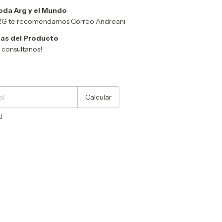
oda Arg y el Mundo
ARG te recomendamos Correo Andreani
as del Producto
y consultanos!
Cambiar CP
Calcular
l