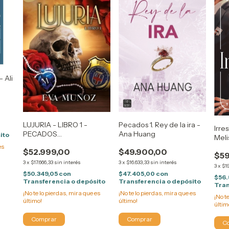
- Ali
LUJURIA - LIBRO 1 -
Pecados 1. Rey de la ira -
Irre
PECADOS
Ana Huang
ito
Meli
PLACENTEROS 2 - Eva
es
$52.999,00
$49.900,00
Muñoz
$59
3
x
$17.666,33
sin interés
3
x
$16.633,33
sin interés
3
x
$1
$50.349,05
con
$47.405,00
con
$56.
Transferencia o depósito
Transferencia o depósito
Tran
¡No te lo pierdas, mira que es
¡No te lo pierdas, mira que es
¡No t
último!
último!
últim