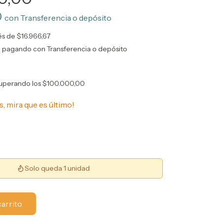
0
con
Transferencia o depósito
rés de
$16.966,67
o
pagando con Transferencia o depósito
uperando los
$100.000,00
s, mira que es último!
Solo queda 1 unidad