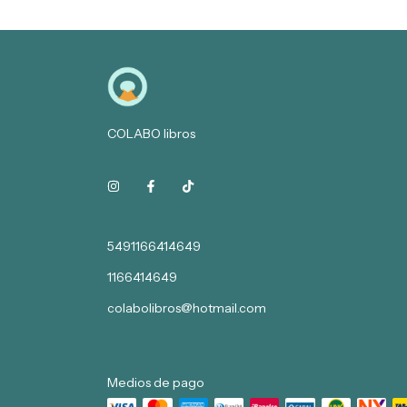
COLABO libros
5491166414649
1166414649
colabolibros@hotmail.com
Medios de pago