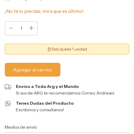
¡No te lo pierdas, mira que es último!
Solo queda 1 unidad
Envios a Toda Arg y el Mundo
Si sos de ARG te recomendamos Correo Andreani
Tenes Dudas del Producto
Escribinos y consultanos!
Entregas para el CP:
Cambiar CP
Medios de envío