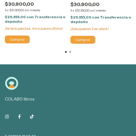
$30.900,00
$30.900,00
3
x
$10.300,00
sin interés
3
x
$10.300,00
sin interés
$29.355,00
con
Transferencia o
$29.355,00
con
Transferencia o
depósito
depósito
¡No te lo pierdas, mira que es último!
¡Solo quedan
2
en stock!
COLABO libros