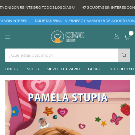
DNI 20% REINTEGRO TODOS LOS DÍAS 🐶
💳 3 CUOTAS SIN INTERES CON T
SIN INTERES
TARJETAS BBVA - VIERNES 7 Y SABADO 8 DE AGOSTO 30% REI
0
LIBROS
INGLES
MERCH LITERARIO
PACKS
ESTUCHES ESPE