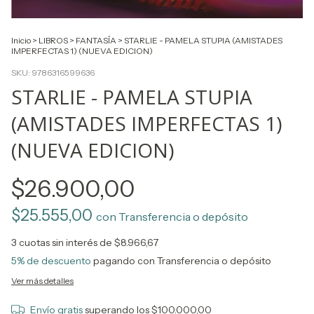
Inicio
>
LIBROS
>
FANTASÍA
>
STARLIE - PAMELA STUPIA (AMISTADES
IMPERFECTAS 1) (NUEVA EDICION)
SKU:
9786316599636
STARLIE - PAMELA STUPIA
(AMISTADES IMPERFECTAS 1)
(NUEVA EDICION)
$26.900,00
$25.555,00
con
Transferencia o depósito
3
cuotas sin interés de
$8.966,67
5% de descuento
pagando con Transferencia o depósito
Ver más detalles
Envío gratis
superando los
$100.000,00