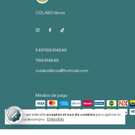
COLABO libros
5491166414649
1166414649
colabolibros@hotmail.com
Medios de pago
Al navegar por este sitio
aceptás el uso de cookies
para agilizar tu
experiencia de compra.
Entendido