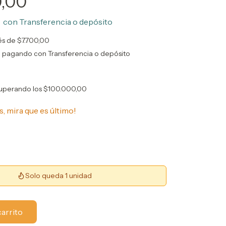
0,00
0
con
Transferencia o depósito
rés de
$7.700,00
o
pagando con Transferencia o depósito
uperando los
$100.000,00
s, mira que es último!
Solo queda 1 unidad