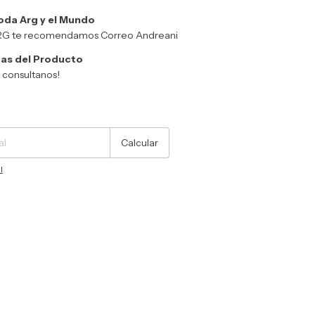
oda Arg y el Mundo
ARG te recomendamos Correo Andreani
as del Producto
y consultanos!
Cambiar CP
Calcular
l