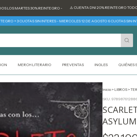
⚠️ CUENTA DNI 20% REINTEGRO TODOS LOS DÍA
 MARTES 30% REINTEGRO -
 3 CUOTAS SIN INTERES - MIERCOLES 12 DE AGOSTO 6 CUOTAS SIN INTERES
CION
MERCH LITERARIO
PREVENTAS
INGLES
QUIÉNES
Inicio
>
LIBROS
>
TE
SKU:
97898761288
SCARLE
ASYLUM