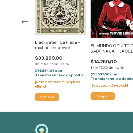
N STEPHEN
Blackwater I. La Riada -
EL MUNDO OCULTO 
,00
michael mcdowell
SABRINA LA HIJA DE
in interés
CAOS LA HIJA DEL C
$33.299,00
5
con
$14.250,00
VOLUMEN 2 Sarah Re
cia o depósito
3
x
$11.099,67
sin interés
Brennan
3
x
$4.750,00
sin interés
rdas, mira que es
$31.634,05
con
$13.537,50
con
Transferencia o depósito
Transferencia o depós
¡No te lo pierdas, mira que es
¡Solo quedan
2
en stock!
último!