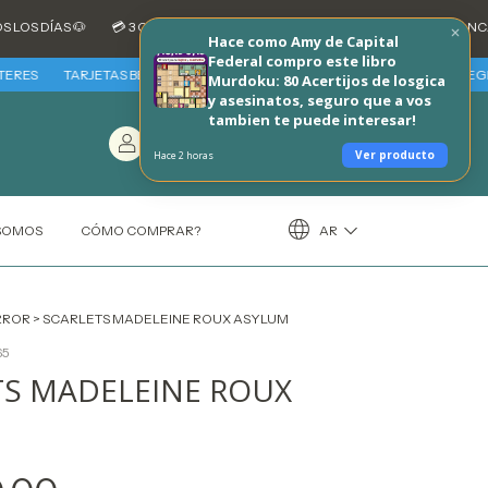
S 🐶
💳 3 CUOTAS SIN INTERES CON TARJETAS DE CREDITO BANCARIAS -
Hace como Amy de Capital
Federal compro este libro
TARJETAS BBVA - VIERNES 7 Y SABADO 8 DE AGOSTO 30% REINTEGRO + 3 C
Murdoku: 80 Acertijos de losgica
y asesinatos, seguro que a vos
tambien te puede interesar!
Entrá
/
Carrito
(
0
)
Registráte
$0,00
Ver producto
Hace 2 horas
AR
 SOMOS
CÓMO COMPRAR?
RROR
>
SCARLETS MADELEINE ROUX ASYLUM
65
TS MADELEINE ROUX