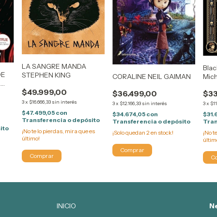
LA SANGRE MANDA
Blac
DE
STEPHEN KING
Mic
CORALINE NEIL GAIMAN
L
$49.999,00
AOS
$33
$36.499,00
es
3
x
$16.666,33
sin interés
3
x
$11
3
x
$12.166,33
sin interés
$47.499,05
con
$31.
$34.674,05
con
Transferencia o depósito
Tran
Transferencia o depósito
ito
¡No te lo pierdas, mira que es
¡No t
¡Solo quedan
2
en stock!
último!
últim
INICIO
Ne