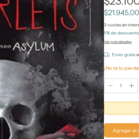
$23.10
$21.945,0
3
cuotas sin inte
5% de descuent
Ver más detalles
Envío gratis
s
¡No te lo pierda