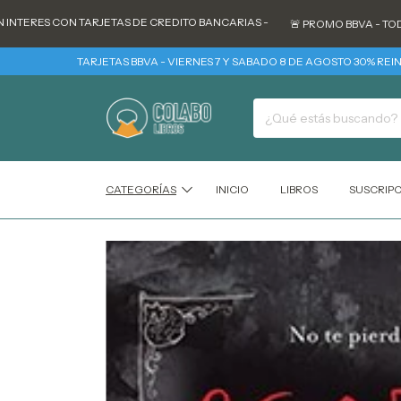
ES CON TARJETAS DE CREDITO BANCARIAS -
🚨 PROMO BBVA - TODOS LOS
TARJETAS BBVA - VIERNES 7 Y SABADO 8 DE AGOSTO 30% REINTEGRO +
CATEGORÍAS
INICIO
LIBROS
SUSCRIP