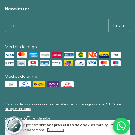
Newsletter
Medios de pago
Medios de envío
Defensa de las y los consumidores. Para reclamos
ingresá acá.
/
Botón de
arrepentimiento
Al navegar por este sitio
aceptás el uso de cookies
para agilizar tu
Copyright COLABO Libros - 2026. Todos los derechos reservados.
experiencia de compra.
Entendido