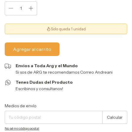
Solo queda 1 unidad
Envios a Toda Arg y el Mundo
Si sos de ARG te recomendamos Correo Andreani
Tenes Dudas del Producto
Escribinos y consultanos!
Entregas para el CP:
Cambiar CP
Medios de envío
Calcular
No sé mi código postal