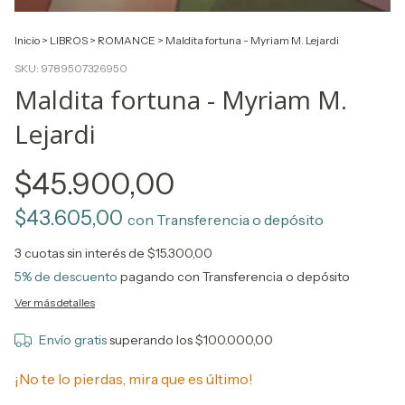
Inicio
>
LIBROS
>
ROMANCE
>
Maldita fortuna - Myriam M. Lejardi
SKU:
9789507326950
Maldita fortuna - Myriam M.
Lejardi
$45.900,00
$43.605,00
con
Transferencia o depósito
3
cuotas sin interés de
$15.300,00
5% de descuento
pagando con Transferencia o depósito
Ver más detalles
Envío gratis
superando los
$100.000,00
¡No te lo pierdas, mira que es último!