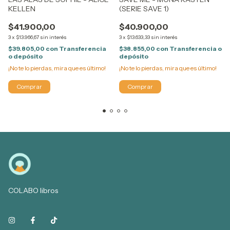
KELLEN
(SERIE SAVE 1)
$41.900,00
$40.900,00
3
x
$13.966,67
sin interés
3
x
$13.633,33
sin interés
$39.805,00
con
Transferencia
$38.855,00
con
Transferencia o
o depósito
depósito
¡No te lo pierdas, mira que es último!
¡No te lo pierdas, mira que es último!
COLABO libros