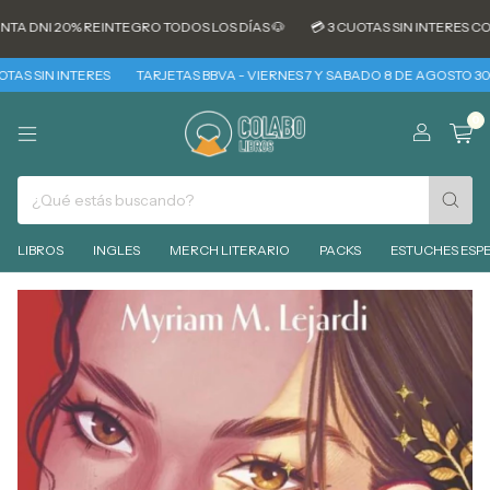
 DNI 20% REINTEGRO TODOS LOS DÍAS 🐶
💳 3 CUOTAS SIN INTERES CON 
S SIN INTERES
TARJETAS BBVA - VIERNES 7 Y SABADO 8 DE AGOSTO 30% R
0
LIBROS
INGLES
MERCH LITERARIO
PACKS
ESTUCHES ESPE