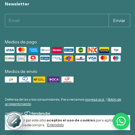
Newsletter
Medios de pago
Medios de envío
Defensa de las y los consumidores. Para reclamos
ingresá acá.
/
Botón de
arrepentimiento
Al navegar por este sitio
aceptás el uso de cookies
para agilizar tu
Copyright COLABO Libros - 2026. Todos los derechos reservados.
experiencia de compra.
Entendido