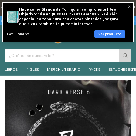
 CUENTA DNI 20% REINTEGRO TODOS LOS DÍAS 🐶
💳 3 CUOTAS SIN INTER
Hace como Glenda de Tornquist compro este libro
Objetivo: tú y yo (Kiss Me 2 - Off Campus 2) - Edición
especial en tapa dura con cantos pintados., seguro
 CUOTAS SIN INTERES
TARJETAS BBVA - VIERNES 7 Y SABADO 8 DE AGOSTO
que a vos tambien te puede interesar!
0
Ver producto
Hace 6 minutos
LIBROS
INGLES
MERCH LITERARIO
PACKS
ESTUCHES ESPE