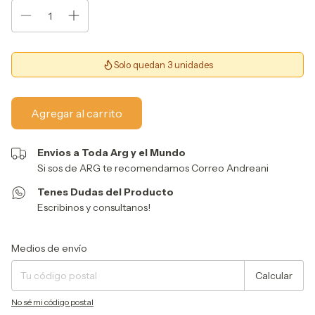
Solo quedan 3 unidades
Envios a Toda Arg y el Mundo
Si sos de ARG te recomendamos Correo Andreani
Tenes Dudas del Producto
Escribinos y consultanos!
Entregas para el CP:
Cambiar CP
Medios de envío
Calcular
No sé mi código postal