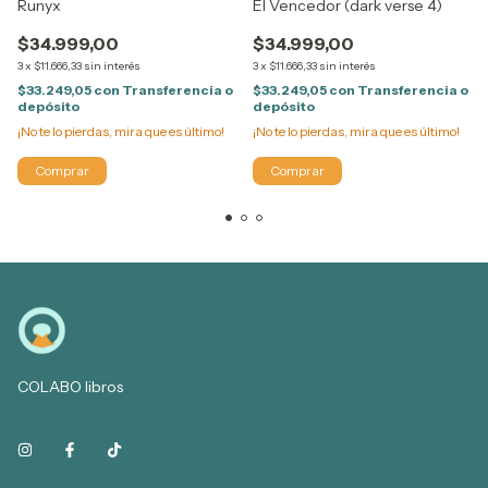
El Vencedor (dark verse 4)
Runyx
$34.999,00
$34.999,00
3
x
$11.666,33
sin interés
3
x
$11.666,33
sin interés
$33.249,05
con
Transferencia o
$33.249,05
con
Transferencia o
depósito
depósito
¡No te lo pierdas, mira que es último!
¡No te lo pierdas, mira que es último!
COLABO libros