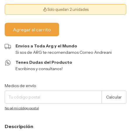
Solo quedan 2 unidades
Envios a Toda Arg y el Mundo
Si sos de ARG te recomendamos Correo Andreani
Tenes Dudas del Producto
Escribinos y consultanos!
Entregas para el CP:
Cambiar CP
Medios de envío
Calcular
No sé mi código postal
Descripción