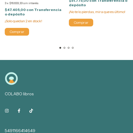
$51.775,00
con
Transferencia o
3
x
$16.633,33
sin interés
depósito
$47.405,00
con
Transferencia
¡No te lo pierdas, mira que es último!
o depósito
¡Solo quedan
2
en stock!
COLABO libros
5491166414649