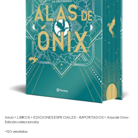
Inicio
>
LIBROS
>
EDICIONES ESPECIALES - IMPORTADOS
>
Alas de Onix-
Edición coleccionista
+50 vendidos