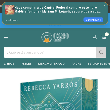
NTA DNI 20% REINTEGRO TODOS LOS DÍAS 🐶
💳 3 CUOTAS SIN INTERES C
Hace como Iara de Capital Federal compro este libro
Maldita fortuna - Myriam M. Lejardi, seguro que a vos
tambien te puede interesar!
TARJETAS BBVA -HOY SABADO 8 DE AGOSTO 30% REINTEGRO + 3
Ver producto
Hace 5 horas
CUOTAS SIN INTERES - MIERCOLES 12 DE AGOSTO 6 CUOTAS SIN
INTERES
0
LIBROS
INGLES
MERCH LITERARIO
PACKS
ESTUCHES ESPE