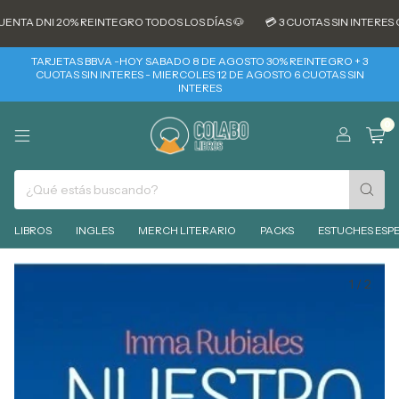
NTA DNI 20% REINTEGRO TODOS LOS DÍAS 🐶
💳 3 CUOTAS SIN INTERES C
TARJETAS BBVA -HOY SABADO 8 DE AGOSTO 30% REINTEGRO + 3
CUOTAS SIN INTERES - MIERCOLES 12 DE AGOSTO 6 CUOTAS SIN
INTERES
0
LIBROS
INGLES
MERCH LITERARIO
PACKS
ESTUCHES ESPE
1
/
2