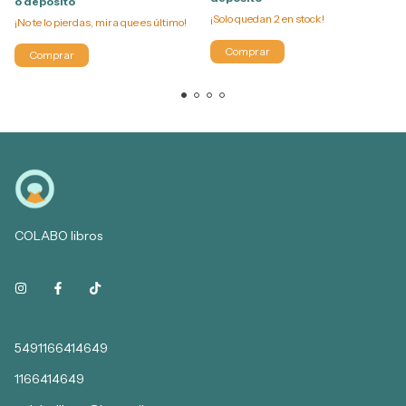
o depósito
¡Solo quedan
2
en stock!
¡No te lo pierdas, mira que es último!
COLABO libros
5491166414649
1166414649