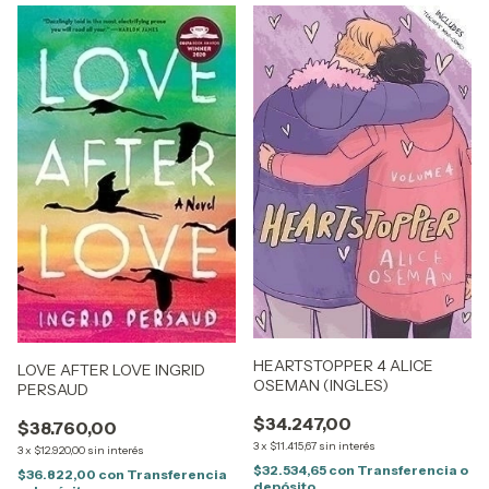
HEARTSTOPPER 4 ALICE
LOVE AFTER LOVE INGRID
OSEMAN (INGLES)
PERSAUD
$34.247,00
$38.760,00
3
x
$11.415,67
sin interés
3
x
$12.920,00
sin interés
$32.534,65
con
Transferencia o
$36.822,00
con
Transferencia
depósito