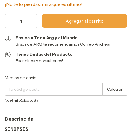
¡No te lo pierdas, mira que es último!
Envios a Toda Arg y el Mundo
Si sos de ARG te recomendamos Correo Andreani
Tenes Dudas del Producto
Escribinos y consultanos!
Entregas para el CP:
Cambiar CP
Medios de envío
Calcular
No sé mi código postal
Descripción
SINOPSIS