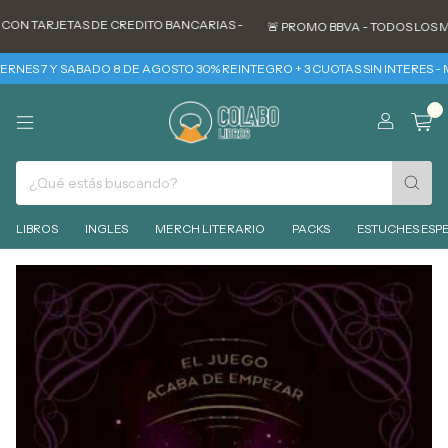
JETAS DE CREDITO BANCARIAS -
🚨 PROMO BBVA - TODOS LOS MARTES 30%
Y SABADO 8 DE AGOSTO 30% REINTEGRO + 3 CUOTAS SIN INTERES - MIERCOLES
0
LIBROS
INGLES
MERCH LITERARIO
PACKS
ESTUCHES ESPE