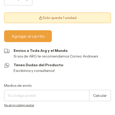
Solo queda 1 unidad
Envios a Toda Arg y el Mundo
Si sos de ARG te recomendamos Correo Andreani
Tenes Dudas del Producto
Escribinos y consultanos!
Entregas para el CP:
Cambiar CP
Medios de envío
Calcular
No sé mi código postal