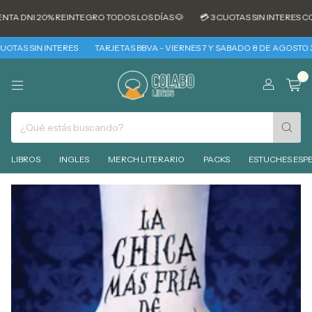
 DNI 20% REINTEGRO TODOS LOS DÍAS 🐶
💳 3 CUOTAS SIN INTERES CON 
S SIN INTERES
TARJETAS BBVA - VIERNES 7 Y SABADO 8 DE AGOSTO 30% 
0
LIBROS
INGLES
MERCH LITERARIO
PACKS
ESTUCHES ESPE