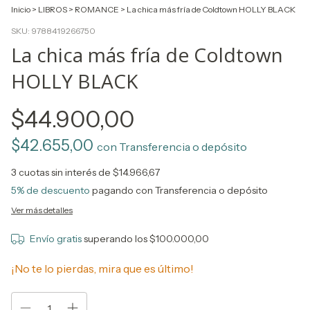
Inicio
>
LIBROS
>
ROMANCE
>
La chica más fría de Coldtown HOLLY BLACK
SKU:
9788419266750
La chica más fría de Coldtown
HOLLY BLACK
$44.900,00
$42.655,00
con
Transferencia o depósito
3
cuotas sin interés de
$14.966,67
5% de descuento
pagando con Transferencia o depósito
Ver más detalles
Envío gratis
superando los
$100.000,00
¡No te lo pierdas, mira que es último!