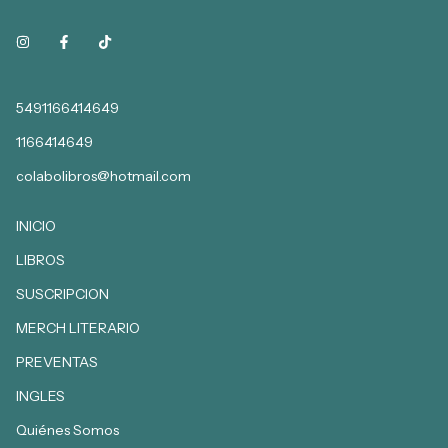
5491166414649
1166414649
colabolibros@hotmail.com
INICIO
LIBROS
SUSCRIPCION
MERCH LITERARIO
PREVENTAS
INGLES
Quiénes Somos