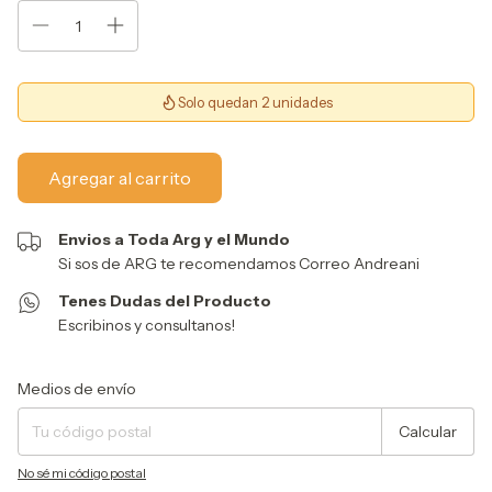
Solo quedan 2 unidades
Envios a Toda Arg y el Mundo
Si sos de ARG te recomendamos Correo Andreani
Tenes Dudas del Producto
Escribinos y consultanos!
Entregas para el CP:
Cambiar CP
Medios de envío
Calcular
No sé mi código postal