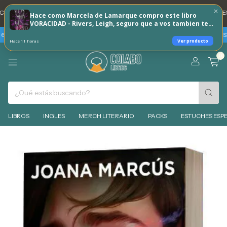
ENTA DNI 20% REINTEGRO TODOS LOS DÍAS 🐶
💳 3 CUOTAS SIN INTERES 
Hace como Marcela de Lamarque compro este libro
VORACIDAD - Rivers, Leigh, seguro que a vos tambien te
puede interesar!
CUOTAS SIN INTERES
TARJETAS BBVA - VIERNES 7 Y SABADO 8 DE AGOSTO 
Ver producto
Hace 11 horas
0
LIBROS
INGLES
MERCH LITERARIO
PACKS
ESTUCHES ESPE