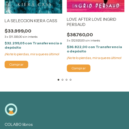
LOVE AFTER LOVE INGRID
LA SELECCION KIERA CASS
PERSAUD
$33.999,00
$38.760,00
3
x
$11.333,00
sin interés
3
x
$12.920,00
sin interés
$32.299,05
con
Transferencia o
$36.822,00
con
Transferencia
depósito
o depósito
¡No te lo pierdas, mira que es último!
¡No te lo pierdas, mira que es último!
COLABO libros