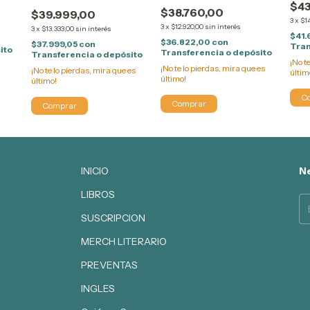
$43
$38.760,00
$39.999,00
3
x
$1
3
x
$12.920,00
sin interés
3
x
$13.333,00
sin interés
$41.
$36.822,00
con
$37.999,05
con
Tran
ito
Transferencia o depósito
Transferencia o depósito
¡No t
¡No te lo pierdas, mira que es
¡No te lo pierdas, mira que es
últim
último!
último!
INICIO
Ne
LIBROS
SUSCRIPCION
MERCH LITERARIO
PREVENTAS
INGLES