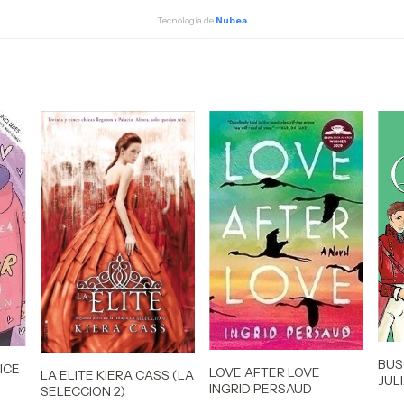
Tecnología de
Nubea
BUS
ICE
LOVE AFTER LOVE
LA ELITE KIERA CASS (LA
JUL
INGRID PERSAUD
SELECCION 2)
(BR