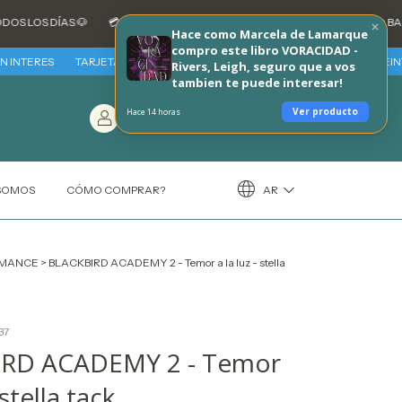
S DÍAS 🐶
💳 3 CUOTAS SIN INTERES CON TARJETAS DE CREDITO BANCARIA
Hace como Marcela de Lamarque
compro este libro VORACIDAD -
ERES
TARJETAS BBVA - VIERNES 7 Y SABADO 8 DE AGOSTO 30% REINTEGRO 
Rivers, Leigh, seguro que a vos
tambien te puede interesar!
Entrá
/
Carrito
(
0
)
Ver producto
Hace 14 horas
Registráte
$0,00
AR
 SOMOS
CÓMO COMPRAR?
MANCE
>
BLACKBIRD ACADEMY 2 - Temor a la luz - stella
37
RD ACADEMY 2 - Temor
 stella tack