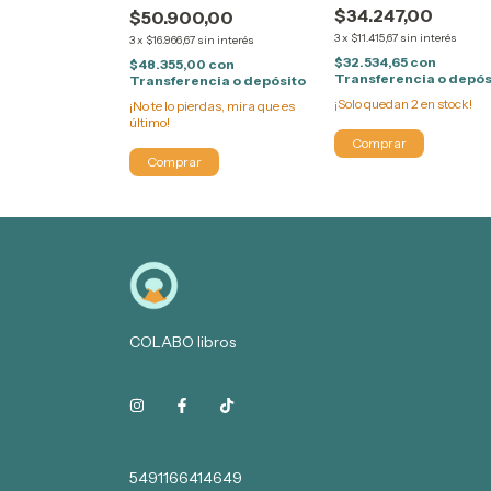
$34.247,00
$50.900,00
,00
3
x
$11.415,67
sin interés
3
x
$16.966,67
sin interés
in interés
$32.534,65
con
$48.355,00
con
0
con
Transferencia o depós
Transferencia o depósito
cia o depósito
¡Solo quedan
2
en stock!
¡No te lo pierdas, mira que es
rdas, mira que es
último!
COLABO libros
5491166414649