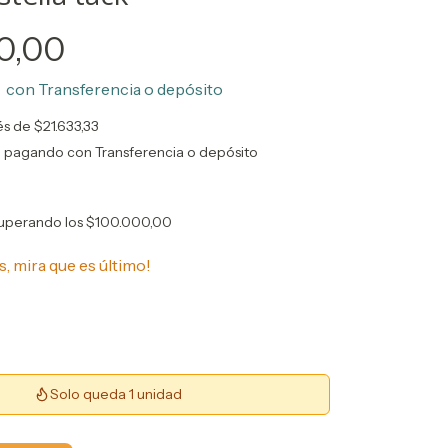
0,00
0
con
Transferencia o depósito
rés de
$21.633,33
o
pagando con Transferencia o depósito
uperando los
$100.000,00
s, mira que es último!
Solo queda 1 unidad