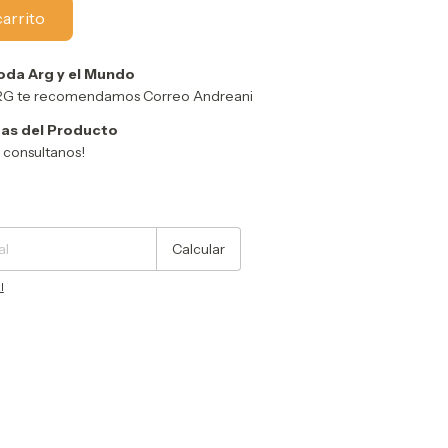
oda Arg y el Mundo
ARG te recomendamos Correo Andreani
as del Producto
y consultanos!
Cambiar CP
Calcular
l