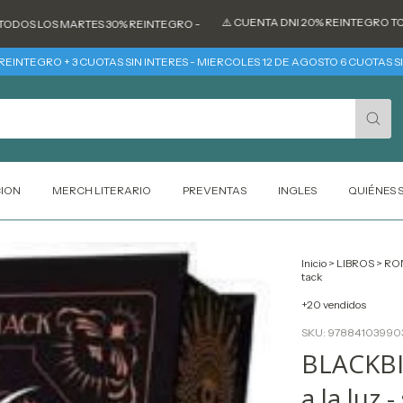
⚠️ CUENTA DNI 20% REINTEGRO TODOS LO
 LOS MARTES 30% REINTEGRO -
GRO + 3 CUOTAS SIN INTERES - MIERCOLES 12 DE AGOSTO 6 CUOTAS SIN INT
CION
MERCH LITERARIO
PREVENTAS
INGLES
QUIÉNES
Inicio
>
LIBROS
>
RO
tack
+20 vendidos
SKU:
97884103990
BLACKBI
a la luz -