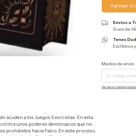
Envios a T
Si sos de 
Tenes Dud
Escribinos 
Entregas para el CP:
Medios de envío
No sé mi código posta
o acuden a los Juegos Exorcistas. En esta
o contra unos poderes demoniacos que no
tos prohibidos hacia Falco. En este proceso,