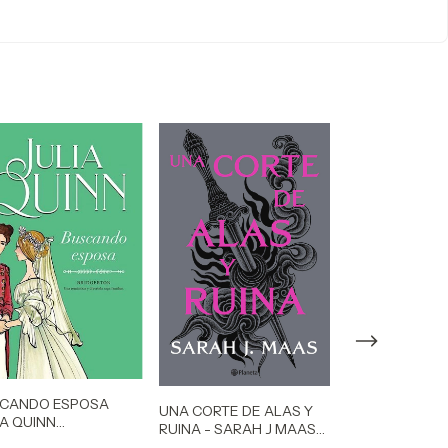
CANDO ESPOSA
UNA CORTE DE ALAS Y
LA SELECCION
IA QUINN
RUINA - SARAH J MAAS
CASS
IDGERTON 8)
(ACOTAR 3)