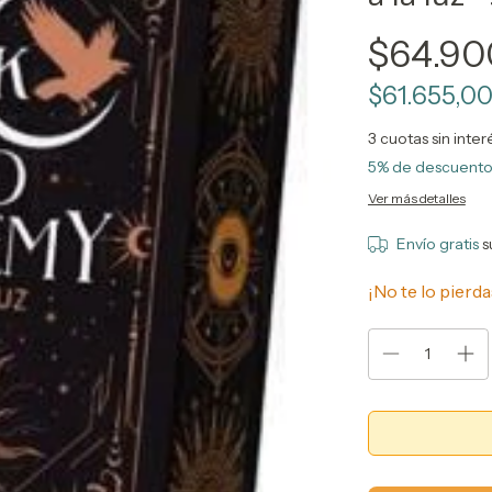
$64.90
$61.655,0
3
cuotas sin inte
5% de descuent
Ver más detalles
Envío gratis
s
¡No te lo pierda