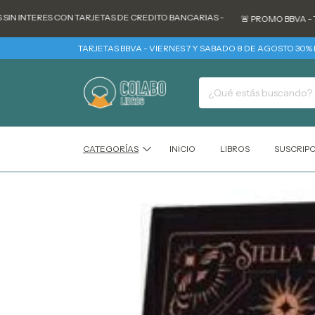
NTERES CON TARJETAS DE CREDITO BANCARIAS -
🚨 PROMO BBVA - TODOS
TARJETAS BBVA - VIERNES 7 Y SABADO 8 DE AGOSTO 30% REINTE
CATEGORÍAS
INICIO
LIBROS
SUSCRIP