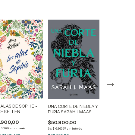
 ALAS DE SOPHIE -
UNA CORTE DE NIEBLA Y
ARISTOTELES 
CE KELLEN
FURIA SARAH J MAAS
DESCUBREN L
(ACOTAR 2)
SECRETOS DE
.900,00
$50.900,00
$48.900,00
UNIVERSO BEN
ALIRE SAENZ
.966,67
sin interés
3
x
$16.966,67
sin interés
3
x
$16.300,00
sin int
.805,00
con