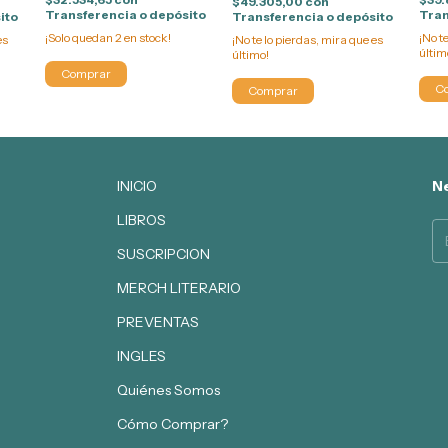
$49.305,00
con
Transferencia o depósito
Tran
ito
Transferencia o depósito
¡Solo quedan
2
en stock!
¡No t
es
¡No te lo pierdas, mira que es
últim
último!
INICIO
Ne
LIBROS
SUSCRIPCION
MERCH LITERARIO
PREVENTAS
INGLES
Quiénes Somos
Cómo Comprar?