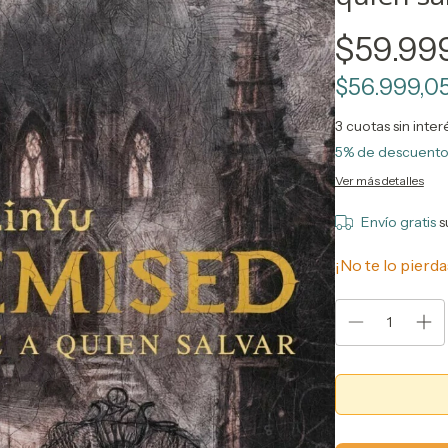
$59.99
$56.999,0
3
cuotas sin inte
5% de descuent
Ver más detalles
Envío gratis
s
¡No te lo pierda