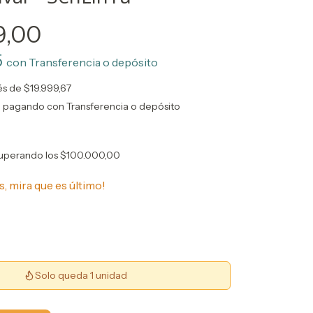
9,00
5
con
Transferencia o depósito
rés de
$19.999,67
o
pagando con Transferencia o depósito
uperando los
$100.000,00
s, mira que es último!
Solo queda 1 unidad