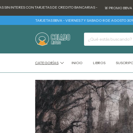
INTERES CON TARJETAS DE CREDITO BANCARIAS -
🚨 PROMO BBVA - TODOS
TARJETAS BBVA - VIERNES 7 Y SABADO 8 DE AGOSTO 30% REINT
CATEGORÍAS
INICIO
LIBROS
SUSCRIP