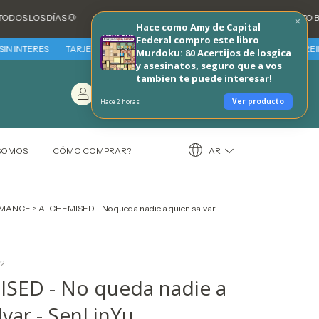
S DÍAS 🐶
💳 3 CUOTAS SIN INTERES CON TARJETAS DE CREDITO BANCARI
Hace como Amy de Capital
Federal compro este libro
ERES
TARJETAS BBVA - VIERNES 7 Y SABADO 8 DE AGOSTO 30% REINTEGRO 
Murdoku: 80 Acertijos de losgica
y asesinatos, seguro que a vos
tambien te puede interesar!
Entrá
/
Carrito
(
0
)
Registráte
$0,00
Ver producto
Hace 2 horas
AR
 SOMOS
CÓMO COMPRAR?
MANCE
>
ALCHEMISED - No queda nadie a quien salvar -
2
SED - No queda nadie a
lvar - SenLinYu