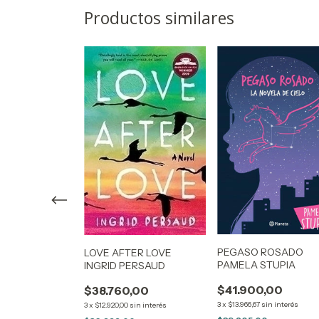
Productos similares
- MONA
PEGASO ROSADO
LOVE AFTER LOVE
ERIE SAVE 1)
PAMELA STUPIA
INGRID PERSAUD
,00
$41.900,00
$38.760,00
in interés
3
x
$13.966,67
sin interés
3
x
$12.920,00
sin interés
0
con