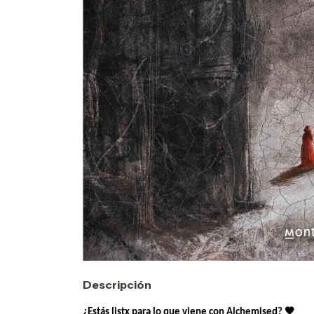
Descripción
🖤
¿Estás listx para lo que viene con Alchemised?