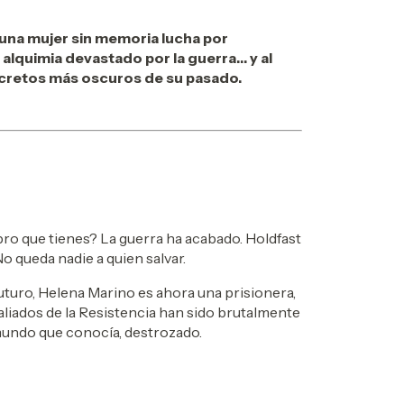
 una mujer sin memoria lucha por
alquimia devastado por la guerra… y al
cretos más oscuros de su pasado.
o que tienes? La guerra ha acabado. Holdfast
o queda nadie a quien salvar.
uturo, Helena Marino es ahora una prisionera,
aliados de la Resistencia han sido brutalmente
 mundo que conocía, destrozado.
 de Paladia, familias corruptas del gremio y
ertos fueron clave para otorgarles la