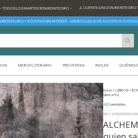
⚠️ CUENTA DNI 20% REINTEGRO TODOS LO
 LOS MARTES 30% REINTEGRO -
EGRO + 3 CUOTAS SIN INTERES - MIERCOLES 12 DE AGOSTO 6 CUOTAS SIN INT
CION
MERCH LITERARIO
PREVENTAS
INGLES
QUIÉNES
Inicio
>
LIBROS
>
RO
SenLinYu
+20 vendidos
SKU:
978631662039
ALCHEMI
quien sa