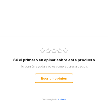
 sanadora insignificante de sus filas. Pero
memoria que le ha hecho olvidar los meses
se a sus enemigos: ¿de verdad es tan
emoria esconde alguna pieza clave sobre la
l fondo de su mente, envían a Helena al Sumo
rosos y despiadados de este nuevo mundo.
elena (la de proteger su historia perdida y la
na) apenas ha comenzado, pues su cárcel y
Sé el primero en opinar sobre este producto
cretos que Helena debe desvelar, cueste lo
Tu opinión ayuda a otros compradores a decidir.
Escribir opinión
Tecnología de
Nubea