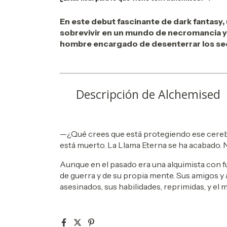
En este debut fascinante de dark fantasy,
sobrevivir en un mundo de necromancia y 
hombre encargado de desenterrar los se
Descripción de Alchemised
—¿Qué crees que está protegiendo ese cerebr
está muerto. La Llama Eterna se ha acabado. N
Aunque en el pasado era una alquimista con f
de guerra y de su propia mente. Sus amigos y 
asesinados, sus habilidades, reprimidas, y el
Tras una larga guerra, la nueva clase dirigente
nigromantes depravados, cuyos infames no mu