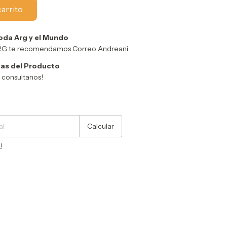
oda Arg y el Mundo
ARG te recomendamos Correo Andreani
as del Producto
y consultanos!
Cambiar CP
Calcular
l