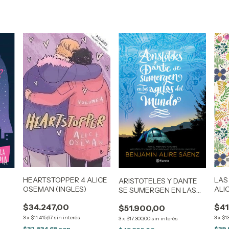
HEARTSTOPPER 4 ALICE
LAS
ARISTOTELES Y DANTE
OSEMAN (INGLES)
ALI
SE SUMERGEN EN LAS
AGUAS DEL MUNDO
$34.247,00
$41
$51.900,00
BENJAMIN ALIRE SAENZ
3
x
$11.415,67
sin interés
3
x
$13
3
x
$17.300,00
sin interés
$32.534,65
con
$39