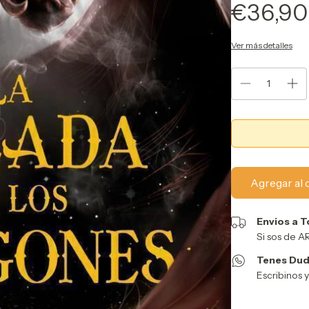
€36,90
Ver más detalles
Envios a T
Si sos de 
Tenes Dud
Escribinos 