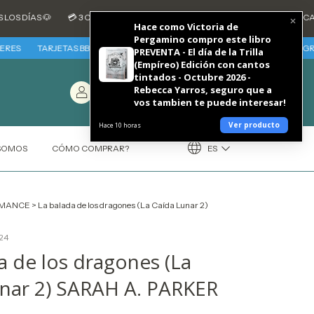
S 🐶
💳 3 CUOTAS SIN INTERES CON TARJETAS DE CREDITO BANCARIAS -
Hace como Victoria de
Pergamino compro este libro
TARJETAS BBVA - VIERNES 7 Y SABADO 8 DE AGOSTO 30% REINTEGRO + 3 CU
PREVENTA - El día de la Trilla
(Empíreo) Edición con cantos
tintados - Octubre 2026 -
Entrá
/
Carrito
(
0
)
Rebecca Yarros, seguro que a
Registráte
€0,00
vos tambien te puede interesar!
Ver producto
Hace 10 horas
ES
 SOMOS
CÓMO COMPRAR?
MANCE
>
La balada de los dragones (La Caída Lunar 2)
24
a de los dragones (La
nar 2) SARAH A. PARKER