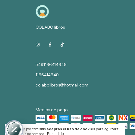
COLABO libros
5491166414649
1166414649
colabolibros@hotmail.com
Medios de pago
Al navegar por este sitio
aceptás el uso de cookies
para agilizar tu
experiencia de compra.
Entendido