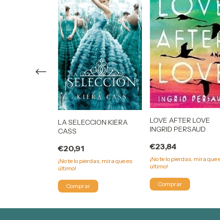
E DE NIEBLA Y
LOVE AFTER LOVE
LA SELECCION KIERA
RAH J MAAS
INGRID PERSAUD
CASS
)
€23,84
€20,91
rdas, mira que es
¡No te lo pierdas, mira que 
¡No te lo pierdas, mira que es
último!
último!