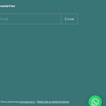
wsletter
. Para reclamos
ingresá acá.
/
Botón de arrepentimiento