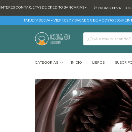
S CON TARJETAS DE CREDITO BANCARIAS -
🚨 PROMO BBVA - TODOS LOS 
TARJETAS BBVA - VIERNES 7 Y SABADO 8 DE AGOSTO 30% REINTEGRO + 
CATEGORÍAS
INICIO
LIBROS
SUSCRIP