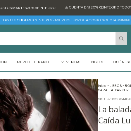
⚠️ CUENTA DNI 20% REINTEGRO TODOS LOS DÍA
MARTES 30% REINTEGRO -
3 CUOTAS SIN INTERES - MIERCOLES 12 DE AGOSTO 6 CUOTAS SIN INTERES
CION
MERCH LITERARIO
PREVENTAS
INGLES
QUIÉNES
Inicio
>
LIBROS
>
RO
SARAH A. PARKER
SKU:
97895064484
La balad
Caída Lu