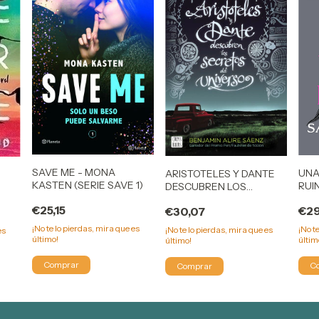
SAVE ME - MONA
UNA
ARISTOTELES Y DANTE
KASTEN (SERIE SAVE 1)
RUI
DESCUBREN LOS
(AC
SECRETOS DEL
€25,15
€29
€30,07
UNIVERSO BENJAMIN
ALIRE SAENZ
¡No te lo pierdas, mira que es
¡No t
¡No te lo pierdas, mira que es
es
último!
últim
último!