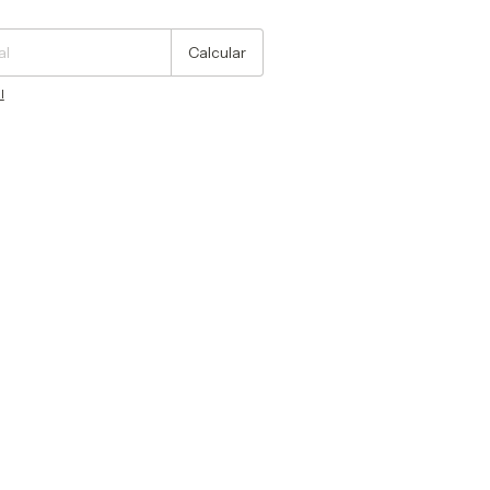
Cambiar CP
Calcular
l