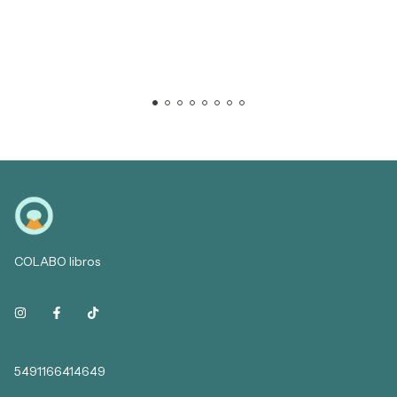
COLABO libros
5491166414649