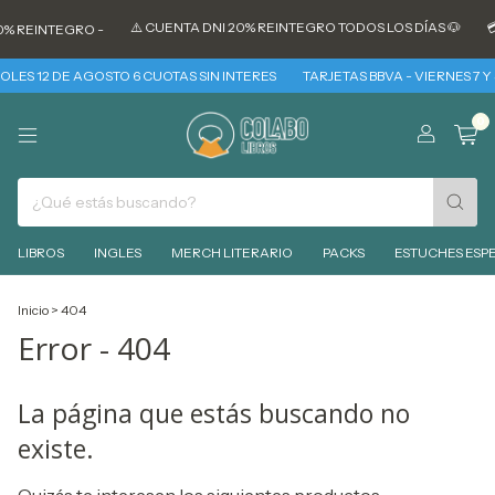
⚠️ CUENTA DNI 20% REINTEGRO TODOS LOS DÍAS 🐶
💳
% REINTEGRO -
LES 12 DE AGOSTO 6 CUOTAS SIN INTERES
TARJETAS BBVA - VIERNES 7 Y
0
LIBROS
INGLES
MERCH LITERARIO
PACKS
ESTUCHES ESPE
Inicio
>
404
Error - 404
La página que estás buscando no
existe.