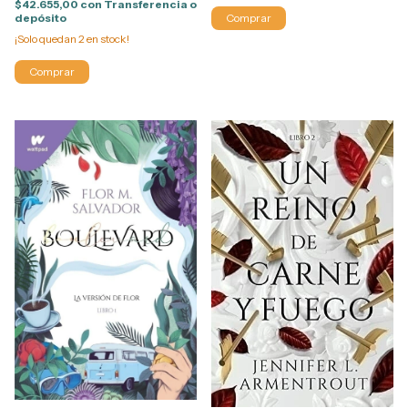
$42.655,00
con
Transferencia o
depósito
¡Solo quedan
2
en stock!