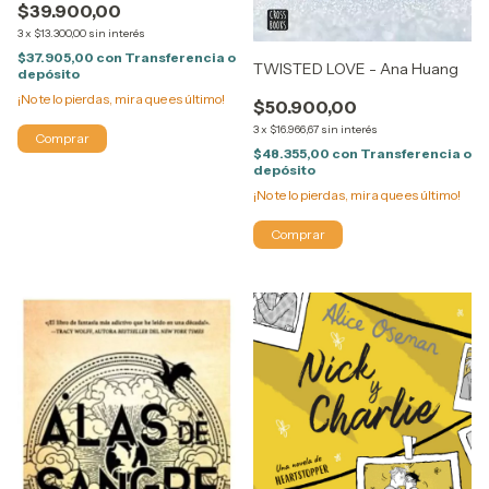
$39.900,00
3
x
$13.300,00
sin interés
$37.905,00
con
Transferencia o
TWISTED LOVE - Ana Huang
depósito
¡No te lo pierdas, mira que es último!
$50.900,00
3
x
$16.966,67
sin interés
$48.355,00
con
Transferencia o
depósito
¡No te lo pierdas, mira que es último!