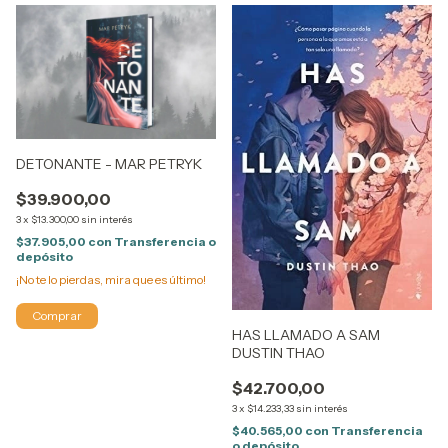
DETONANTE - MAR PETRYK
$39.900,00
3
x
$13.300,00
sin interés
$37.905,00
con
Transferencia o
depósito
¡No te lo pierdas, mira que es último!
HAS LLAMADO A SAM
DUSTIN THAO
$42.700,00
3
x
$14.233,33
sin interés
$40.565,00
con
Transferencia
o depósito