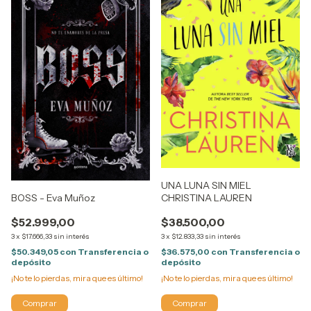
UNA LUNA SIN MIEL
CHRISTINA LAUREN
BOSS - Eva Muñoz
$38.500,00
$52.999,00
3
x
$12.833,33
sin interés
3
x
$17.666,33
sin interés
$36.575,00
con
Transferencia o
$50.349,05
con
Transferencia o
depósito
depósito
¡No te lo pierdas, mira que es último!
¡No te lo pierdas, mira que es último!