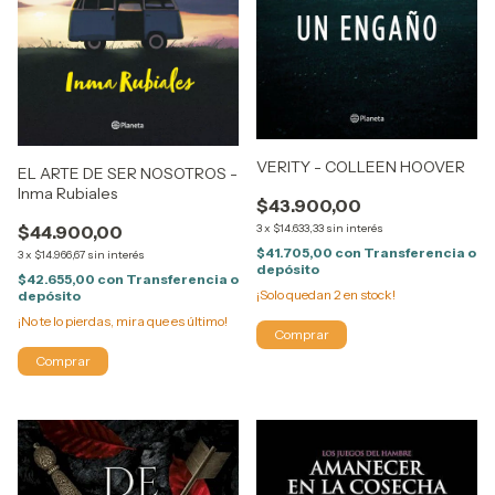
VERITY - COLLEEN HOOVER
EL ARTE DE SER NOSOTROS -
Inma Rubiales
$43.900,00
$44.900,00
3
x
$14.633,33
sin interés
$41.705,00
con
Transferencia o
3
x
$14.966,67
sin interés
depósito
$42.655,00
con
Transferencia o
¡Solo quedan
2
en stock!
depósito
¡No te lo pierdas, mira que es último!