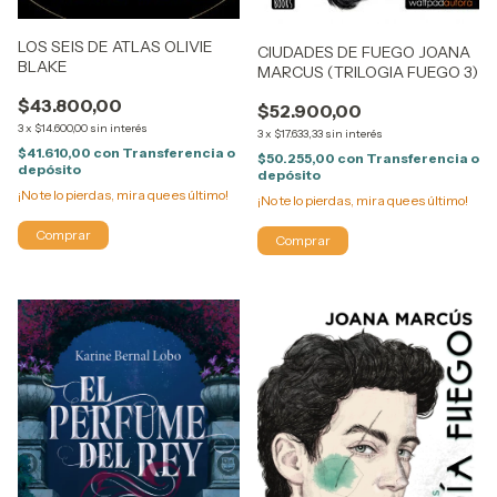
LOS SEIS DE ATLAS OLIVIE
CIUDADES DE FUEGO JOANA
BLAKE
MARCUS (TRILOGIA FUEGO 3)
$43.800,00
$52.900,00
3
x
$14.600,00
sin interés
3
x
$17.633,33
sin interés
$41.610,00
con
Transferencia o
$50.255,00
con
Transferencia o
depósito
depósito
¡No te lo pierdas, mira que es último!
¡No te lo pierdas, mira que es último!