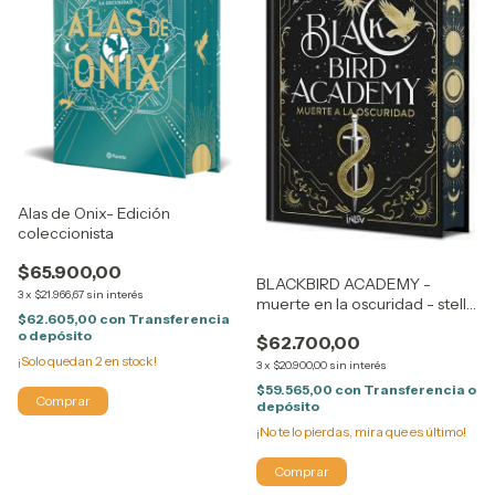
Alas de Onix- Edición
coleccionista
$65.900,00
BLACKBIRD ACADEMY -
3
x
$21.966,67
sin interés
muerte en la oscuridad - stella
$62.605,00
con
Transferencia
tack
o depósito
$62.700,00
¡Solo quedan
2
en stock!
3
x
$20.900,00
sin interés
$59.565,00
con
Transferencia o
depósito
¡No te lo pierdas, mira que es último!