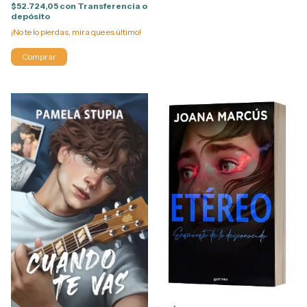
$52.724,05
con
Transferencia o
depósito
¡No te lo pierdas, mira que es último!