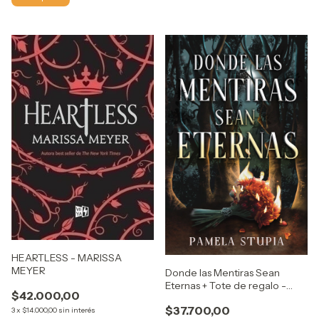
HEARTLESS - MARISSA
MEYER
Donde las Mentiras Sean
Eternas + Tote de regalo -
$42.000,00
Pamela Stupia
$37.700,00
3
x
$14.000,00
sin interés