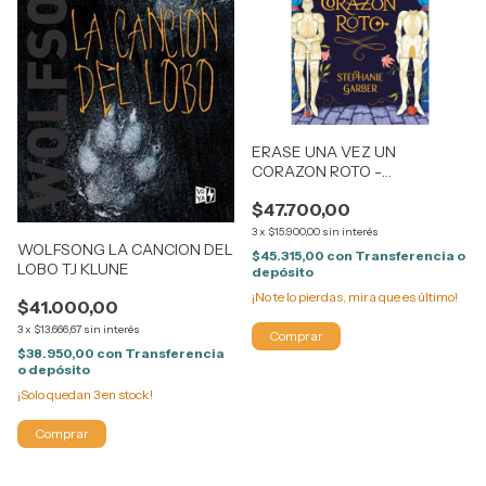
ERASE UNA VEZ UN
CORAZON ROTO -
STEPHANIE GARBER
$47.700,00
3
x
$15.900,00
sin interés
WOLFSONG LA CANCION DEL
$45.315,00
con
Transferencia o
LOBO TJ KLUNE
depósito
¡No te lo pierdas, mira que es último!
$41.000,00
3
x
$13.666,67
sin interés
$38.950,00
con
Transferencia
o depósito
¡Solo quedan
3
en stock!