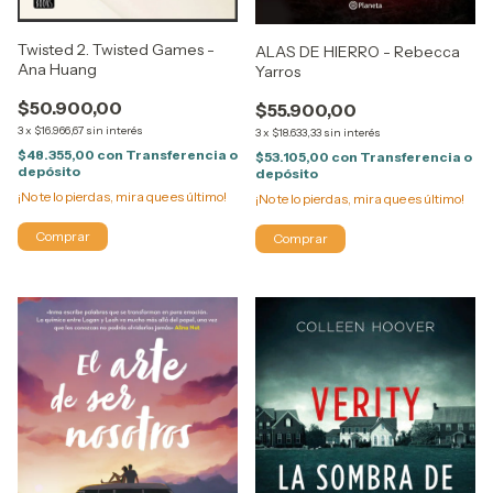
Twisted 2. Twisted Games -
ALAS DE HIERRO - Rebecca
Ana Huang
Yarros
$50.900,00
$55.900,00
3
x
$16.966,67
sin interés
3
x
$18.633,33
sin interés
$48.355,00
con
Transferencia o
$53.105,00
con
Transferencia o
depósito
depósito
¡No te lo pierdas, mira que es último!
¡No te lo pierdas, mira que es último!