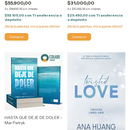
$31.000,00
$55.900,00
3
x
$10.333,33
sin interés
3
x
$18.633,33
sin interés
$29.450,00
con
Transferencia
$53.105,00
con
Transferencia o
o depósito
depósito
¡No te lo pierdas, mira que es último!
¡No te lo pierdas, mira que es último!
HASTA QUE DEJE DE DOLER -
Mar Petryk