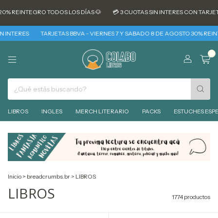
ODOS LOS DÍAS 🐶
💳 3 CUOTAS SIN INTERES CON TARJETAS DE CREDITO B
RJETAS BBVA - VIERNES 7 Y SABADO 8 DE AGOSTO 30% REINTEGRO + 3 CUOTAS
0
LIBROS
INGLES
MERCH LITERARIO
PACKS
ESTUCHES ESPE
Inicio
>
breadcrumbs.br
>
LIBROS
LIBROS
1774 productos