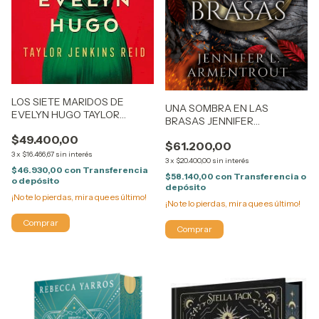
LOS SIETE MARIDOS DE
UNA SOMBRA EN LAS
EVELYN HUGO TAYLOR
BRASAS JENNIFER
JENKINS REID
ARMENTROUT
$49.400,00
$61.200,00
3
x
$16.466,67
sin interés
3
x
$20.400,00
sin interés
$46.930,00
con
Transferencia
$58.140,00
con
Transferencia o
o depósito
depósito
¡No te lo pierdas, mira que es último!
¡No te lo pierdas, mira que es último!