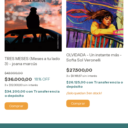
OLVIDADA - Un instante más -
TRES MESES (Meses a tu lado
Sofia Sol Veronelli
3) - joana marcús
$27.500,00
$43.999,00
3
x
$9.166,67
sin interés
$36.000,00
18
% OFF
$26.125,00
con
Transferencia o
3
x
$12.000,00
sin interés
depósito
$34.200,00
con
Transferencia
¡Solo quedan
3
en stock!
o depósito