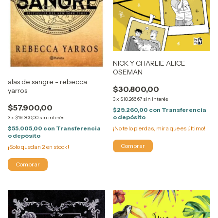
NICK Y CHARLIE ALICE
OSEMAN
alas de sangre - rebecca
$30.800,00
yarros
3
x
$10.266,67
sin interés
$57.900,00
$29.260,00
con
Transferencia
o depósito
3
x
$19.300,00
sin interés
¡No te lo pierdas, mira que es último!
$55.005,00
con
Transferencia
o depósito
¡Solo quedan
2
en stock!