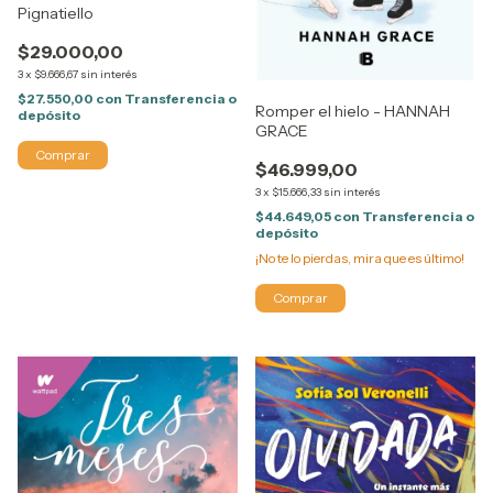
Pignatiello
$29.000,00
3
x
$9.666,67
sin interés
$27.550,00
con
Transferencia o
Romper el hielo - HANNAH
depósito
GRACE
$46.999,00
3
x
$15.666,33
sin interés
$44.649,05
con
Transferencia o
depósito
¡No te lo pierdas, mira que es último!