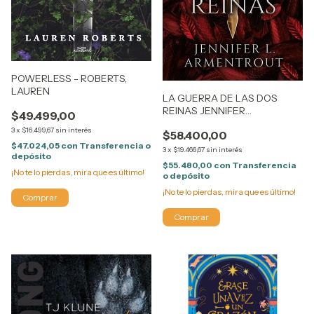
POWERLESS - ROBERTS,
LAUREN
LA GUERRA DE LAS DOS
REINAS JENNIFER
$49.499,00
ARMENTROUT
3
x
$16.499,67
sin interés
$58.400,00
$47.024,05
con
Transferencia o
3
x
$19.466,67
sin interés
depósito
$55.480,00
con
Transferencia
¡No te lo pierdas, mira que es último!
o depósito
¡No te lo pierdas, mira que es último!