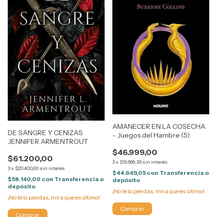
AMANECER EN LA COSECHA
DE SANGRE Y CENIZAS
- Juegos del Hambre (5)
JENNIFER ARMENTROUT
$46.999,00
$61.200,00
3
x
$15.666,33
sin interés
3
x
$20.400,00
sin interés
$44.649,05
con
Transferencia o
$58.140,00
con
Transferencia o
depósito
depósito
¡No te lo pierdas, mira que es último!
¡No te lo pierdas, mira que es último!