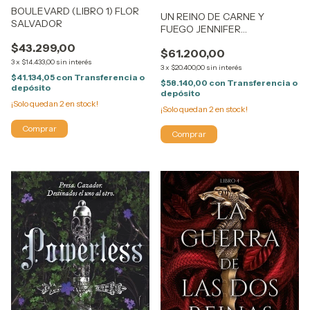
BOULEVARD (LIBRO 1) FLOR
UN REINO DE CARNE Y
SALVADOR
FUEGO JENNIFER
ARMENTROUT
$43.299,00
$61.200,00
3
x
$14.433,00
sin interés
3
x
$20.400,00
sin interés
$41.134,05
con
Transferencia o
$58.140,00
con
Transferencia o
depósito
depósito
¡Solo quedan
2
en stock!
¡Solo quedan
2
en stock!