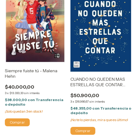
Siempre fuiste tú - Malena
Hehn
CUANDO NO QUEDEN MAS
ESTRELLAS QUE CONTAR
$40.000,00
MARIA MARTINEZ
3
x
$13.333,33
sin interés
$50.900,00
$38.000,00
con
Transferencia
3
x
$16.966,67
sin interés
o depósito
$48.355,00
con
Transferencia o
¡Solo quedan
3
en stock!
depósito
¡No te lo pierdas, mira que es último!