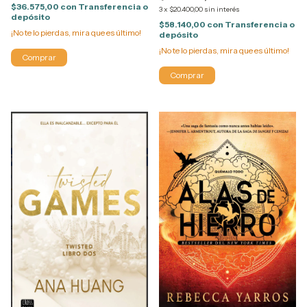
$36.575,00
con
Transferencia o
3
x
$20.400,00
sin interés
depósito
$58.140,00
con
Transferencia o
¡No te lo pierdas, mira que es último!
depósito
¡No te lo pierdas, mira que es último!