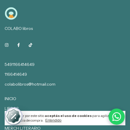
COLABO libros
5491166414649
1166414649
colabolibros@hotmail.com
INICIO
LIBROS
Al navegar por este sitio
aceptás el uso de cookies
para agilizar tu
SUSCRIPCION
experiencia de compra.
Entendido
MERCH LITERARIO