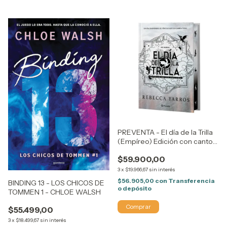
PREVENTA - El día de la Trilla
(Empíreo) Edición con cantos
tintados - Octubre 2026 -
$59.900,00
Rebecca Yarros
3
x
$19.966,67
sin interés
$56.905,00
con
Transferencia
BINDING 13 - LOS CHICOS DE
o depósito
TOMMEN 1 - CHLOE WALSH
$55.499,00
3
x
$18.499,67
sin interés