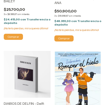
BAILEY
ANA
$25.700,00
$50.900,00
3
x
$8.566,67
sin interés
3
x
$16.966,67
sin interés
$24.415,00
con
Transferencia o
$48.355,00
con
Transferencia o
depósito
depósito
¡No te lo pierdas, mira que es último!
¡No te lo pierdas, mira que es último!
DIARIOS DE DELFIN - Delfi