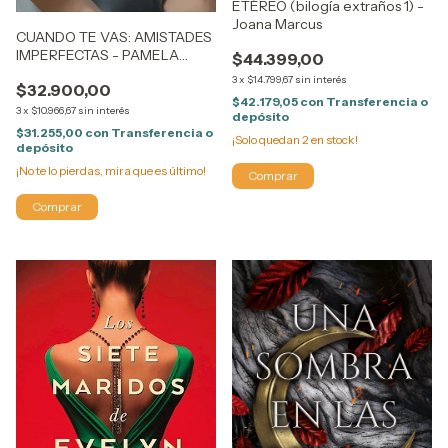
ETÉREO (bilogía extraños 1) -
Joana Marcus
CUANDO TE VAS: AMISTADES
IMPERFECTAS - PAMELA
$44.399,00
STUPIA
3
x
$14.799,67
sin interés
$32.900,00
$42.179,05
con
Transferencia o
3
x
$10.966,67
sin interés
depósito
$31.255,00
con
Transferencia o
¡Solo quedan
2
en stock!
depósito
¡No te lo pierdas, mira que es último!