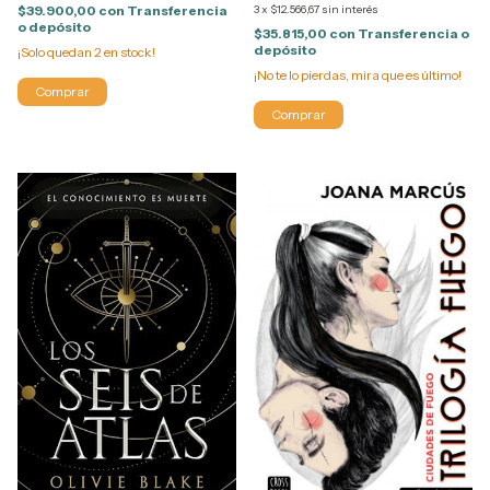
3
x
$12.566,67
sin interés
$39.900,00
con
Transferencia
o depósito
$35.815,00
con
Transferencia o
depósito
¡Solo quedan
2
en stock!
¡No te lo pierdas, mira que es último!