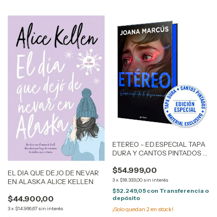
ETEREO - ED.ESPECIAL TAPA
DURA Y CANTOS PINTADOS -
Joana Marcus
$54.999,00
EL DIA QUE DEJO DE NEVAR
3
x
$18.333,00
sin interés
EN ALASKA ALICE KELLEN
$52.249,05
con
Transferencia o
$44.900,00
depósito
3
x
$14.966,67
sin interés
¡Solo quedan
2
en stock!