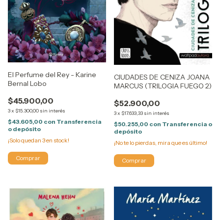
El Perfume del Rey - Karine
CIUDADES DE CENIZA JOANA
Bernal Lobo
MARCUS (TRILOGIA FUEGO 2)
$45.900,00
$52.900,00
3
x
$15.300,00
sin interés
3
x
$17.633,33
sin interés
$43.605,00
con
Transferencia
$50.255,00
con
Transferencia o
o depósito
depósito
¡Solo quedan
3
en stock!
¡No te lo pierdas, mira que es último!