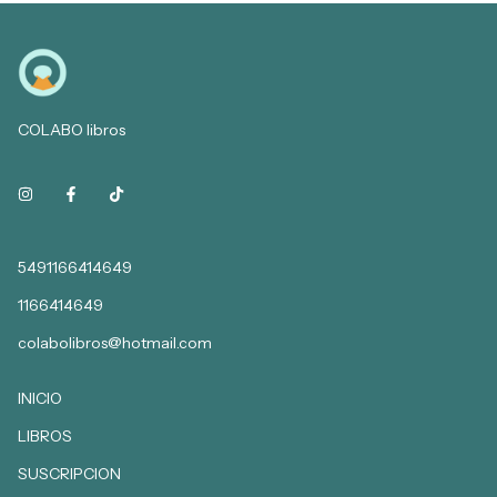
COLABO libros
5491166414649
1166414649
colabolibros@hotmail.com
INICIO
LIBROS
SUSCRIPCION