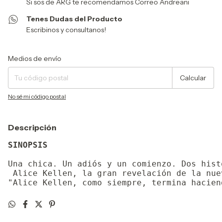
Si sos de ARG te recomendamos Correo Andreani
Tenes Dudas del Producto
Escribinos y consultanos!
Entregas para el CP:
Cambiar CP
Medios de envío
Calcular
No sé mi código postal
Descripción
SINOPSIS
Una chica. Un adiós y un comienzo. Dos hist
 Alice Kellen, la gran revelación de la nue
"Alice Kellen, como siempre, termina hacien