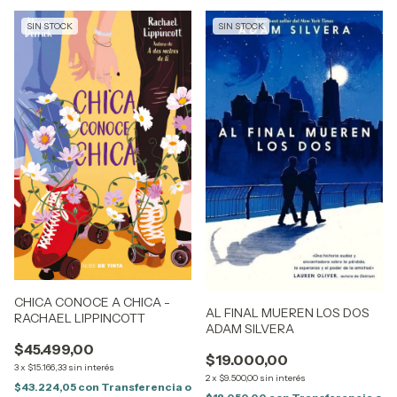
SIN STOCK
SIN STOCK
CHICA CONOCE A CHICA -
AL FINAL MUEREN LOS DOS
RACHAEL LIPPINCOTT
ADAM SILVERA
$45.499,00
$19.000,00
3
x
$15.166,33
sin interés
2
x
$9.500,00
sin interés
$43.224,05
con
Transferencia o