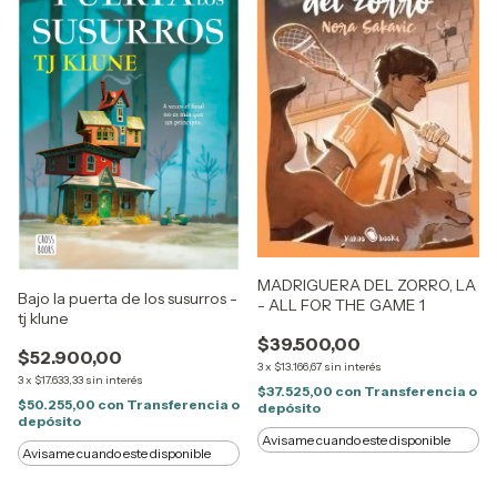
MADRIGUERA DEL ZORRO, LA
Bajo la puerta de los susurros -
- ALL FOR THE GAME 1
tj klune
$39.500,00
$52.900,00
3
x
$13.166,67
sin interés
3
x
$17.633,33
sin interés
$37.525,00
con
Transferencia o
$50.255,00
con
Transferencia o
depósito
depósito
Avisame cuando este disponible
Avisame cuando este disponible