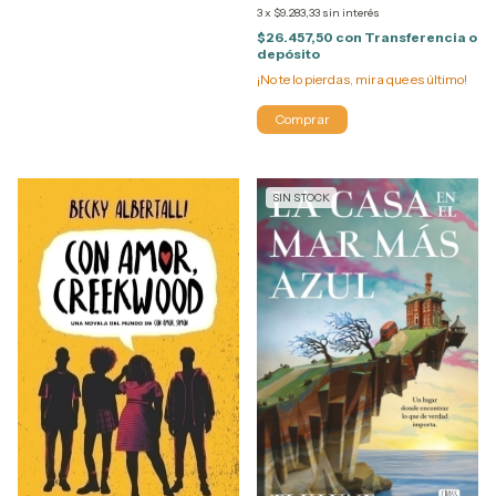
3
x
$9.283,33
sin interés
$26.457,50
con
Transferencia o
depósito
¡No te lo pierdas, mira que es último!
SIN STOCK