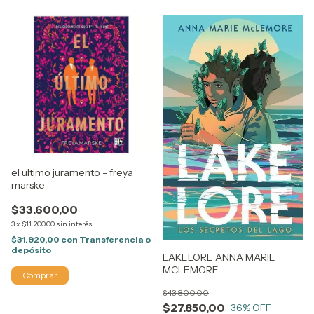
el ultimo juramento - freya
marske
$33.600,00
3
x
$11.200,00
sin interés
$31.920,00
con
Transferencia o
depósito
LAKELORE ANNA MARIE
MCLEMORE
$43.800,00
$27.850,00
36
% OFF