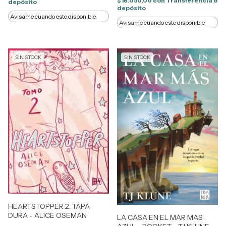
$18.050,00
con
Transferencia o
depósito
depósito
Avisame cuando este disponible
Avisame cuando este disponible
SIN STOCK
SIN STOCK
HEARTSTOPPER 2. TAPA
DURA - ALICE OSEMAN
LA CASA EN EL MAR MAS