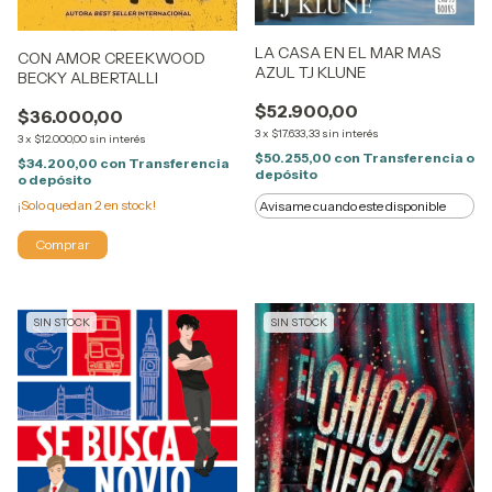
LA CASA EN EL MAR MAS
CON AMOR CREEKWOOD
AZUL TJ KLUNE
BECKY ALBERTALLI
$52.900,00
$36.000,00
3
x
$17.633,33
sin interés
3
x
$12.000,00
sin interés
$50.255,00
con
Transferencia o
$34.200,00
con
Transferencia
depósito
o depósito
¡Solo quedan
2
en stock!
Avisame cuando este disponible
SIN STOCK
SIN STOCK