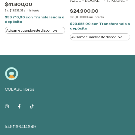
AZUL - BOOKET - TJ KLUNE -
$41.800,00
$24.900,00
3
x
$13.933,33
sin interés
$39.710,00
con
Transferencia o
3
x
$8.300,00
sin interés
depósito
$23.655,00
con
Transferencia o
depósito
Avisame cuando este disponible
Avisame cuando este disponible
COLABO libros
5491166414649