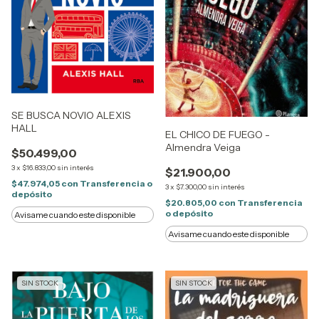
SE BUSCA NOVIO ALEXIS
HALL
EL CHICO DE FUEGO -
Almendra Veiga
$50.499,00
3
x
$16.833,00
sin interés
$21.900,00
$47.974,05
con
Transferencia o
3
x
$7.300,00
sin interés
depósito
$20.805,00
con
Transferencia
o depósito
Avisame cuando este disponible
Avisame cuando este disponible
SIN STOCK
SIN STOCK