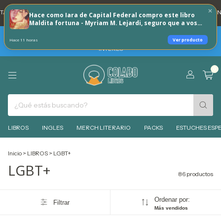
NI 20% REINTEGRO TODOS LOS DÍAS 🐶
💳 3 CUOTAS SIN INTERES CON TAR
Hace como Iara de Capital Federal compro este libro
Maldita fortuna - Myriam M. Lejardi, seguro que a vos
tambien te puede interesar!
TARJETAS BBVA -HOY SABADO 8 DE AGOSTO 30% REINTEGRO + 3
Ver producto
Hace 11 horas
CUOTAS SIN INTERES - MIERCOLES 12 DE AGOSTO 6 CUOTAS SIN
INTERES
0
LIBROS
INGLES
MERCH LITERARIO
PACKS
ESTUCHES ESPE
Inicio
>
LIBROS
>
LGBT+
LGBT+
86 productos
Ordenar por:
Filtrar
Más vendidos