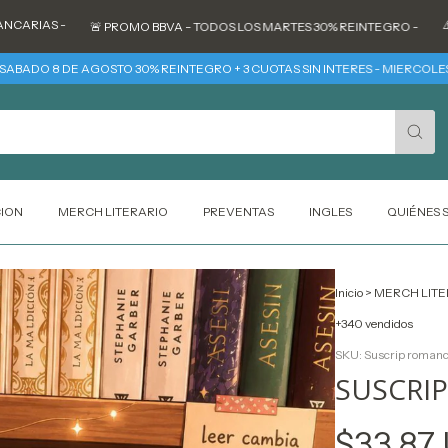
-
⚠️ CUENTA 
🚨 PROMO BBVA - TODOS LOS MARTES 30% REINTEGRO -
8 DE AGOSTO 30% REINTEGRO + 3 CUOTAS SIN INTERES - MIERCOLES 12 DE A
CION
MERCH LITERARIO
PREVENTAS
INGLES
QUIÉNES
Inicio
>
MERCH LITE
+340 vendidos
SKU:
Suscrip roman
SUSCRI
$33.87