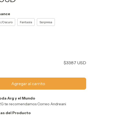
ance
k/Oscuro
Fantasía
Sorpresa
$33.87 USD
oda Arg y el Mundo
ARG te recomendamos Correo Andreani
as del Producto