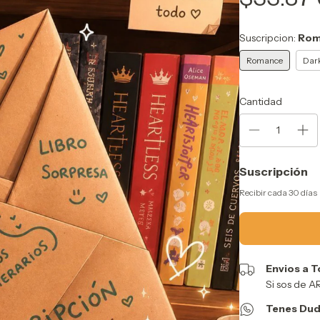
Suscripcion:
Rom
Romance
Dar
Cantidad
Suscripción
Recibir cada 30 días
Envios a T
Si sos de 
Tenes Dud