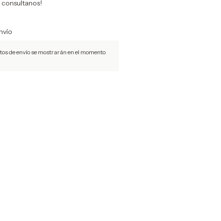
y consultanos!
nvío
stos de envío se mostrarán en el momento