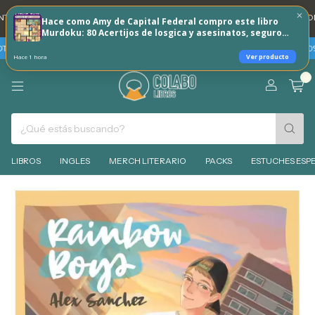
 DNI 20% REINTEGRO TODOS LOS DÍAS 🐶
💳 3 CUOTAS SIN INTERES CON 
Hace como Amy de Capital Federal compro este libro
Murdoku: 80 Acertijos de losgica y asesinatos, seguro
que a vos tambien te puede interesar!
S SIN INTERES
TARJETAS BBVA - VIERNES 7 Y SABADO 8 DE AGOSTO 30% R
Ver producto
Hace 1 hora
0
LIBROS
INGLES
MERCH LITERARIO
PACKS
ESTUCHES ESPE