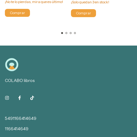
¡No te lo pierdas, mira que es último!
¡Solo quedan
3
en stock!
COLABO libros
5491166414649
1166414649