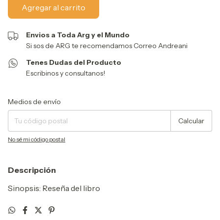
Envios a Toda Arg y el Mundo
Si sos de ARG te recomendamos Correo Andreani
Tenes Dudas del Producto
Escribinos y consultanos!
Entregas para el CP:
Cambiar CP
Medios de envío
Calcular
No sé mi código postal
Descripción
Sinopsis: Reseña del libro